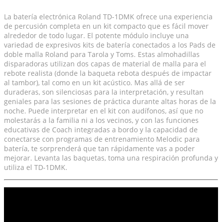
La batería electrónica Roland TD-1DMK ofrece una experiencia
de percusión completa en un kit compacto que es fácil mover
alrededor de todo lugar. El potente módulo incluye una
variedad de expresivos kits de batería conectados a los Pads de
doble malla Roland para Tarola y Toms. Estas almohadillas
disparadoras utilizan dos capas de material de malla para el
rebote realista (donde la baqueta rebota después de impactar
al tambor), tal como en un kit acústico. Mas allá de ser
duraderas, son silenciosas para la interpretación, y resultan
geniales para las sesiones de práctica durante altas horas de la
noche. Puede interpretar en el kit con audífonos, así que no
molestarás a la familia ni a los vecinos, y con las funciones
educativas de Coach integradas a bordo y la capacidad de
conectarse con programas de entrenamiento Melodic para
batería, te sorprenderá que tan rápidamente vas a poder
mejorar. Levanta las baquetas, toma una respiración profunda y
utiliza el TD-1DMK.