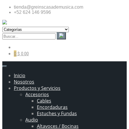
tienda@greinscasademusica.com
+52 624 146 9596
0
$ 0.00
Inicio
Nosotros
Productos y Servicios
Accesorios
Cables
Encordaduras
Estuches y Fundas
Audio
Altavoces / Bocinas