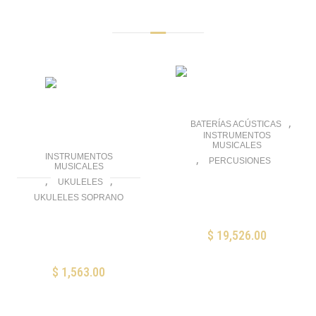
Productos Relacionados
,
BATERÍAS ACÚSTICAS
INSTRUMENTOS
MUSICALES
INSTRUMENTOS
,
PERCUSIONES
MUSICALES
,
,
Gretsch Energy
UKULELES
Street Kit Ruby
UKULELES SOPRANO
Sparkle GE4S484RS
Ukelele Soprano
Bamboo Aurora con
$
19,526.00
AÑADIR AL CARRITO
Funda
$
1,563.00
AÑADIR AL CARRITO
Mis Favoritos