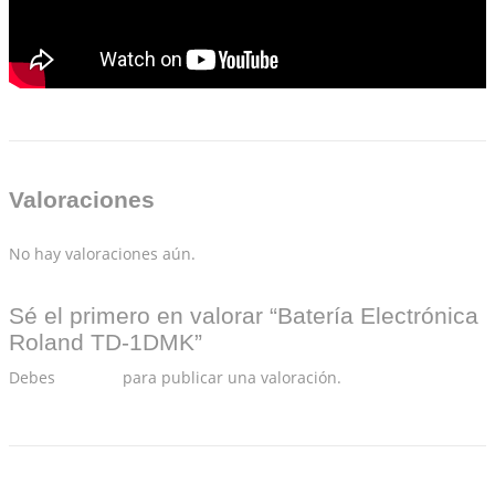
Valoraciones
No hay valoraciones aún.
Sé el primero en valorar “Batería Electrónica
Roland TD-1DMK”
Debes
acceder
para publicar una valoración.