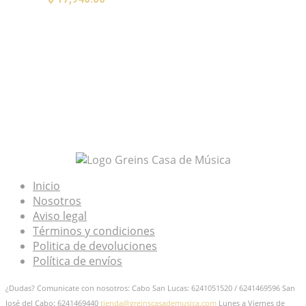
AÑADIR AL CARRITO
Mis Favoritos
Inicio
Nosotros
Aviso legal
Términos y condiciones
Politica de devoluciones
Política de envíos
¿Dudas? Comunicate con nosotros: Cabo San Lucas: 6241051520 / 6241469596
San
José del Cabo: 6241469440
tienda@greinscasademusica.com
Lunes a Viernes de