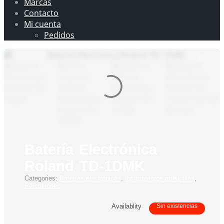
Marcas
Contacto
Mi cuenta
Pedidos
Batería Electrónica
Roland TD-1DMK
Categories:
Baterías electrónicas
,
Instrumentos musicales
,
Percusiones
Availablity
Sin existencias