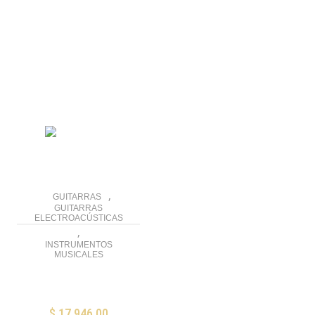
Mis Favoritos
,
GUITARRAS
GUITARRAS
ELECTROACÚSTICAS
,
INSTRUMENTOS
MUSICALES
Guitarra Fender
Newporter Classic
$
17,946.00