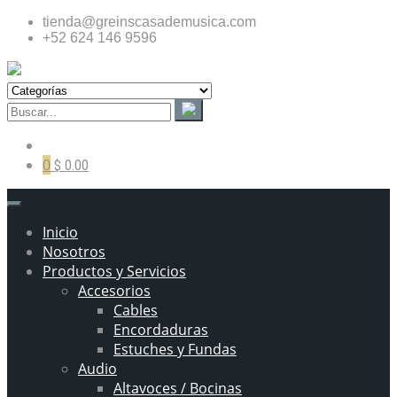
tienda@greinscasademusica.com
+52 624 146 9596
0
$ 0.00
Inicio
Nosotros
Productos y Servicios
Accesorios
Cables
Encordaduras
Estuches y Fundas
Audio
Altavoces / Bocinas