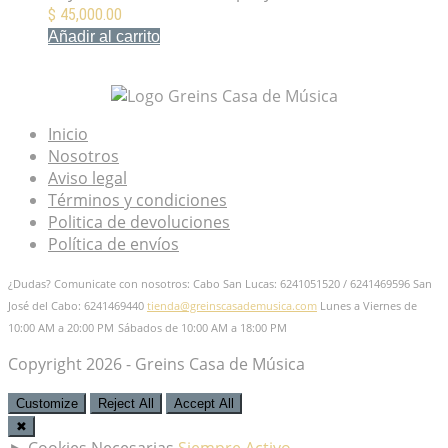
$
45,000.00
Añadir al carrito
Mis Favoritos
Inicio
Nosotros
Aviso legal
Términos y condiciones
Politica de devoluciones
Política de envíos
¿Dudas? Comunicate con nosotros: Cabo San Lucas: 6241051520 / 6241469596
San
José del Cabo: 6241469440
tienda@greinscasademusica.com
Lunes a Viernes de
10:00 AM a 20:00 PM
Sábados de 10:00 AM a 18:00 PM
Copyright 2026 - Greins Casa de Música
Customize
Reject All
Accept All
✖
►
Cookies Necesarias
Siempre Activo