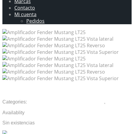
Marcas
Contacto
Mi cuenta
Pedidos
Amplificador Fender Mustang LT25
Categories:
Amplificadores de Guitarra Eléctrica
,
Amplificadores de Instrumento
Availablity
Sin existencias