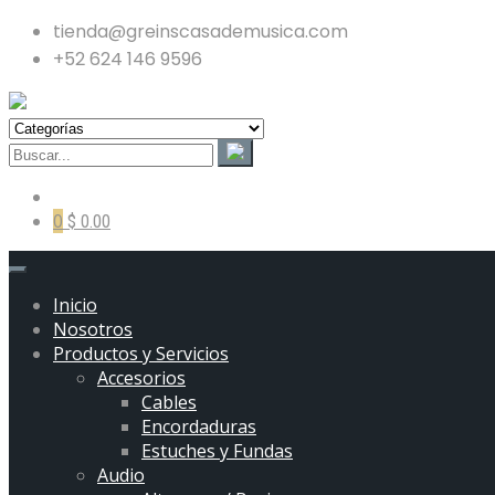
tienda@greinscasademusica.com
+52 624 146 9596
0
$ 0.00
Inicio
Nosotros
Productos y Servicios
Accesorios
Cables
Encordaduras
Estuches y Fundas
Audio