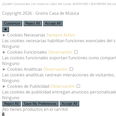
¿Dudas? Comunicate con nosotros: Cabo San Lucas: 6241051520 / 6241469596
San Jo
Copyright 2026 - Greins Casa de Música
Customize
Reject All
Accept All
✖
►
Cookies Necesarias
Siempre Activo
Las cookies necesarias habilitan funciones esenciales del 
Ninguno
►
Cookies Funcionales
Observación
Las cookies funcionales soportan funciones como compartir
Ninguno
►
Cookies Analíticas
Observación
Las cookies analíticas rastrean interacciones de visitante
Ninguno
►
Cookies de Publicidad
Observación
Las cookies de publicidad entregan anuncios personalizados
Ninguno
Reject All
Save My Preferences
Accept All
¡No tienes productos en el carrito!
0