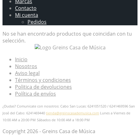
Marcas
Contacto
Mi cuenta
Pedidos
No se han encontrado productos que coincidan con tu
selección.
Inicio
Nosotros
Aviso legal
Términos y condiciones
Politica de devoluciones
Política de envíos
¿Dudas? Comunicate con nosotros: Cabo San Lucas: 6241051520 / 6241469596
San
José del Cabo: 6241469440
tienda@greinscasademusica.com
Lunes a Viernes de
10:00 AM a 20:00 PM
Sábados de 10:00 AM a 18:00 PM
Copyright 2026 - Greins Casa de Música