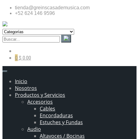
tienda@greinscasademusica.com
+52 624 146 9596
0
$ 0.00
Inicio
Nosotros
Productos y Servicios
Accesorios
Cables
Encordaduras
Estuches y Fundas
Audio
Altavoces / Bocinas