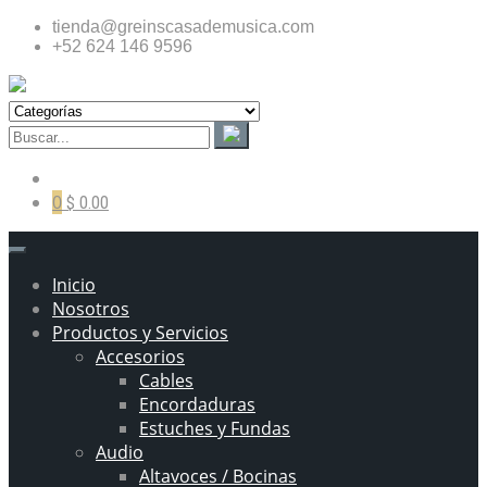
tienda@greinscasademusica.com
+52 624 146 9596
0
$ 0.00
Inicio
Nosotros
Productos y Servicios
Accesorios
Cables
Encordaduras
Estuches y Fundas
Audio
Altavoces / Bocinas