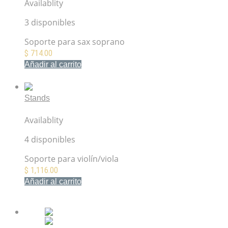
Availablity
3 disponibles
Soporte para sax soprano
$
714.00
Añadir al carrito
Mis Favoritos
Stands
Hercules DS571BB Soporte para violín/viola
Availablity
4 disponibles
Soporte para violín/viola
$
1,116.00
Añadir al carrito
Mis Favoritos