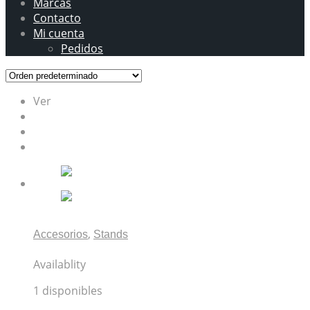
Marcas
Contacto
Mi cuenta
Pedidos
Ver
12
24
TODO
,
Accesorios
Stands
Atril Para Teclado Hercules KS120B Doble X EZ-LOK
Availablity
1 disponibles