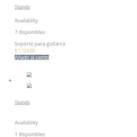
Stands
Hercules GS405B Soporte para guitarra
Availablity
7 disponibles
Soporte para guitarra
$
1,124.00
Añadir al carrito
Mis Favoritos
Stands
Hercules GSP38WB PLUS Soporte de pared para
guitarra
Availablity
1 disponibles