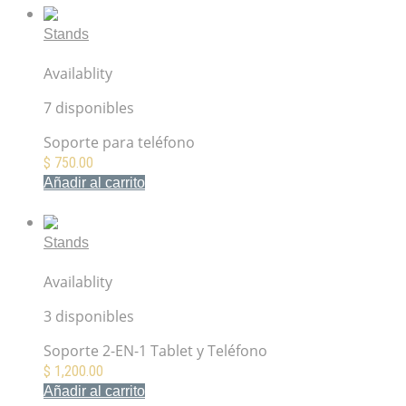
Stands
Hercules DG207B Soporte para celular
Availablity
7 disponibles
Soporte para teléfono
$
750.00
Añadir al carrito
Mis Favoritos
Stands
Hercules DG307B
Availablity
3 disponibles
Soporte 2-EN-1 Tablet y Teléfono
$
1,200.00
Añadir al carrito