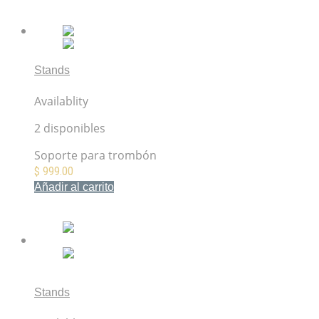
Mis Favoritos
Stands
Hercules DS520B soporte para trombón
Availablity
2 disponibles
Soporte para trombón
$
999.00
Añadir al carrito
Mis Favoritos
Stands
Hercules DS531BB Soporte para sax soprano