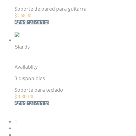
Soporte de pared para guitarra
$
568.00
Añadir al carrito
Mis Favoritos
Stands
Hercules KS110B Soporte para teclado EZ-LOK Single
X
Availablity
3 disponibles
Soporte para teclado
$
1,300.00
Añadir al carrito
Mis Favoritos
1
2
→