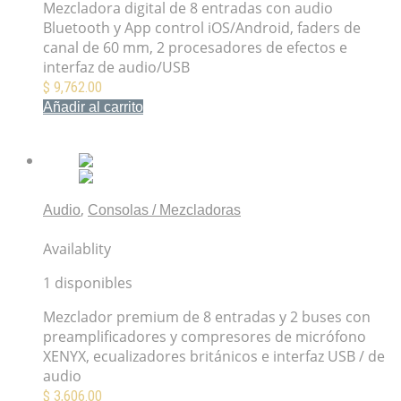
Mezcladora digital de 8 entradas con audio
Bluetooth y App control iOS/Android, faders de
canal de 60 mm, 2 procesadores de efectos e
interfaz de audio/USB
$
9,762.00
Añadir al carrito
Mis Favoritos
,
Audio
Consolas / Mezcladoras
Behringer Xenyx Q802USB Mezcladora
Availablity
1 disponibles
Mezclador premium de 8 entradas y 2 buses con
preamplificadores y compresores de micrófono
XENYX, ecualizadores británicos e interfaz USB / de
audio
$
3,606.00