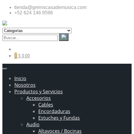
tienda@greinscasademusica.com
+52 624 146 9596
0
$ 0.00
Inicio
Nosotros
Productos y Servicios
Accesorios
Cables
Encordaduras
Estuches y Fundas
Audio
Altavoces / Bocinas