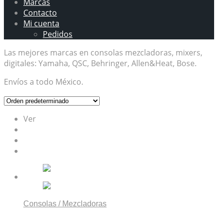
Marcas
Contacto
Mi cuenta
Pedidos
Las mejores marcas en consolas mezcladoras, mixers,
digitales: Yamaha, QSC, Behringer, Allen&Heat, Bose.
Envíos a todo México.
Ver
12
24
TODO
Consolas / Mezcladoras
Allen & Heath CQ-12T