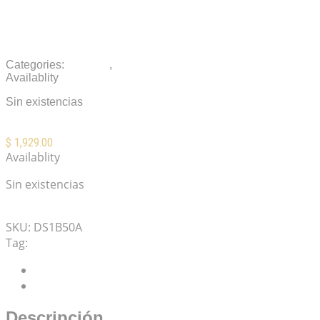
Distortion DS-1-B50A BOSS 50th Anniversary
Limited Edition
Categories:
Pedales
,
Pedales compactos
Availablity
Sin existencias
$
1,929.00
Availablity
Sin existencias
Mis Favoritos
SKU:
DS1B50A
Tag:
BOSS 50th Anniversary
Descripción
Valoraciones (0)
Descripción