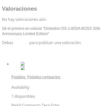
Valoraciones
No hay valoraciones aún.
Sé el primero en valorar “Distortion DS-1-B50A BOSS 50th
Anniversary Limited Edition”
Debes
acceder
para publicar una valoración.
Productos relacionados
,
Pedales
Pedales compactos
Pedal Boss TE-2 Tera Echo
Availablity
1 disponibles
Pedal Compacto Tera Echo