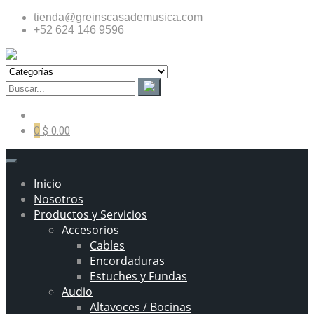
tienda@greinscasademusica.com
+52 624 146 9596
0
$ 0.00
Inicio
Nosotros
Productos y Servicios
Accesorios
Cables
Encordaduras
Estuches y Fundas
Audio
Altavoces / Bocinas