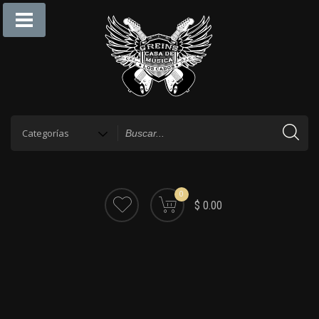
0
$ 0.00