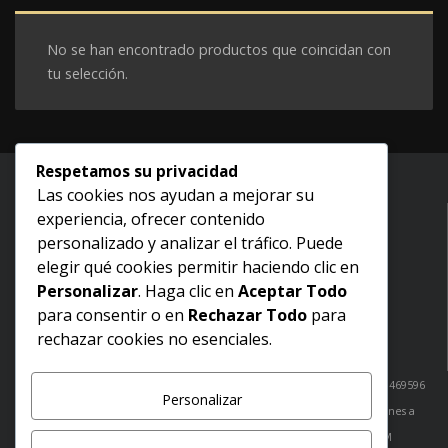
No se han encontrado productos que coincidan con
tu selección.
Respetamos su privacidad
Las cookies nos ayudan a mejorar su
experiencia, ofrecer contenido
Inicio
personalizado y analizar el tráfico. Puede
Nosotros
elegir qué cookies permitir haciendo clic en
Aviso legal
Personalizar
. Haga clic en
Aceptar Todo
Términos y condiciones
para consentir o en
Rechazar Todo
para
Politica de devoluciones
rechazar cookies no esenciales.
Política de envíos
¿Dudas? Comunicate con nosotros: Cabo San Lucas: 6241051520 / 6241469596
Personalizar
San José del Cabo: 6241469440
tienda@greinscasademusica.com
Lunes a
Viernes de 10:00 AM a 20:00 PM
Sábados de 10:00 AM a 18:00 PM