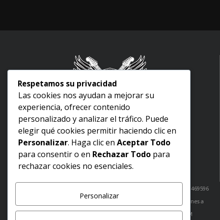
Respetamos su privacidad
Las cookies nos ayudan a mejorar su
experiencia, ofrecer contenido
Inicio
personalizado y analizar el tráfico. Puede
Nosotros
elegir qué cookies permitir haciendo clic en
Aviso legal
Personalizar
. Haga clic en
Aceptar Todo
Términos y condiciones
para consentir o en
Rechazar Todo
para
Politica de devoluciones
rechazar cookies no esenciales.
Política de envíos
¿Dudas? Comunicate con nosotros: Cabo San Lucas: 6241051520 / 6241469596
Personalizar
San José del Cabo: 6241469440
tienda@greinscasademusica.com
Lunes a
Viernes de 10:00 AM a 20:00 PM
Sábados de 10:00 AM a 18:00 PM