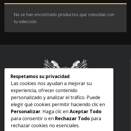
No se han encontrado productos que coincidan con
tu selección.
Respetamos su privacidad
Las cookies nos ayudan a mejorar su
experiencia, ofrecer contenido
Inicio
personalizado y analizar el tráfico. Puede
Nosotros
elegir qué cookies permitir haciendo clic en
Aviso legal
Personalizar
. Haga clic en
Aceptar Todo
Términos y condiciones
para consentir o en
Rechazar Todo
para
Politica de devoluciones
rechazar cookies no esenciales.