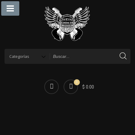
0
$ 0.00