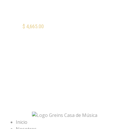
Monitor de Estudio
KRK Rokit 5
Generation Five
$
4,665.00
AÑADIR AL CARRITO
Mis Favoritos
Inicio
Nosotros