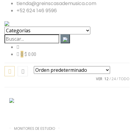
tienda@greinscasademusica.com
+52 624 146 9596
0
$ 0.00
VER
12
24
TODO
MONITORES DE ESTUDIO