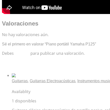
Valoraciones
No hay valoraciones aún.
Sé el primero en valorar “Piano portátil Yamaha P125”
Debes
acceder
para publicar una valoración.
Productos relacionados
,
,
Guitarras
Guitarras Electroacústicas
Instrumentos musi
Guitarra clásica electroacústica YAMAHA CX40
Availablity
1 disponibles