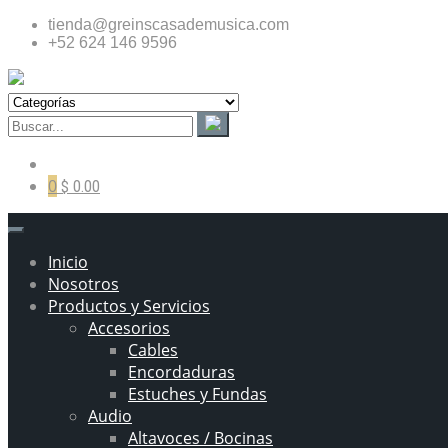
tienda@greinscasademusica.com
+52 624 146 9596
0
$ 0.00
Inicio
Nosotros
Productos y Servicios
Accesorios
Cables
Encordaduras
Estuches y Fundas
Audio
Altavoces / Bocinas