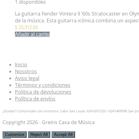
1 disponibles
La guitarra Fender Vintera II ’60s Stratocaster en O
de la música. Esta guitarra icónica combina un asp
$
25,312.00
Añadir al carrito
Mis Favoritos
Inicio
Nosotros
Aviso legal
Términos y condiciones
Politica de devoluciones
Política de envíos
¿Dudas? Comunicate con nosotros: Cabo San Lucas: 6241051520 / 6241469596
San Jo
Copyright 2026 - Greins Casa de Música
Customize
Reject All
Accept All