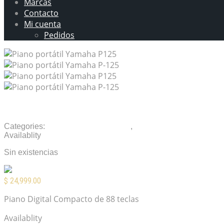
Marcas
Contacto
Mi cuenta
Pedidos
Piano portátil Yamaha P125
Categories:
Instrumentos musicales
,
Pianos Portátiles
Availablity
Sin existencias
$
24,999.00
Piano Digital Compacto de 88 teclas
Availablity