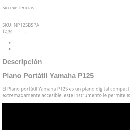
Sin existencias
Mis Favoritos
SKU:
NP125BSPA
Tags:
P125
,
Piano
Descripción
Valoraciones (0)
Descripción
Piano Portátil Yamaha P125
El Piano portátil Yamaha P125 es un piano digital compact
extremadamente accesible, este instrumento le permite ex