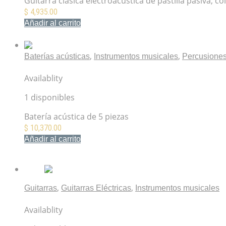
Guitarra clásica electroacústica de pastilla pasiva, c
$
4,935.00
Añadir al carrito
Mis Favoritos
,
,
Baterías acústicas
Instrumentos musicales
Percusione
Batería PowerBeat Azul de 5 piezas con platillos JBP1
Availablity
1 disponibles
Batería acústica de 5 piezas
$
10,370.00
Añadir al carrito
Mis Favoritos
,
,
Guitarras
Guitarras Eléctricas
Instrumentos musicales
Fender Vintera II 60s Stratocaster Olympic White
Availablity