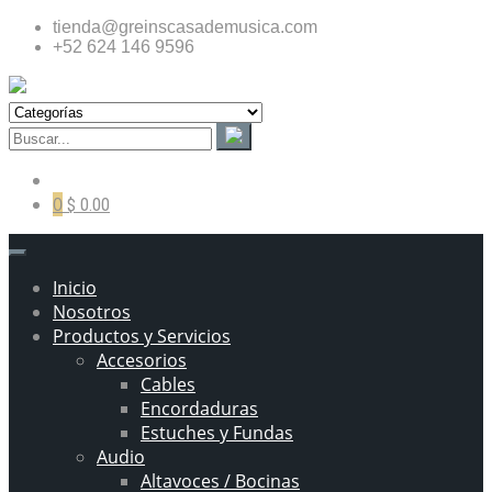
tienda@greinscasademusica.com
+52 624 146 9596
0
$ 0.00
Inicio
Nosotros
Productos y Servicios
Accesorios
Cables
Encordaduras
Estuches y Fundas
Audio
Altavoces / Bocinas