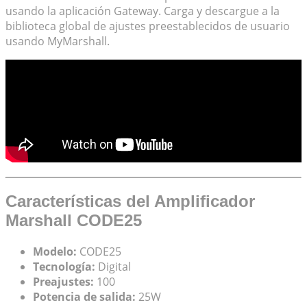
usando la aplicación Gateway. Carga y descargue a la
biblioteca global de ajustes preestablecidos de usuario
usando MyMarshall.
Características del Amplificador
Marshall CODE25
Modelo:
CODE25
Tecnología:
Digital
Preajustes:
100
Potencia de salida:
25W