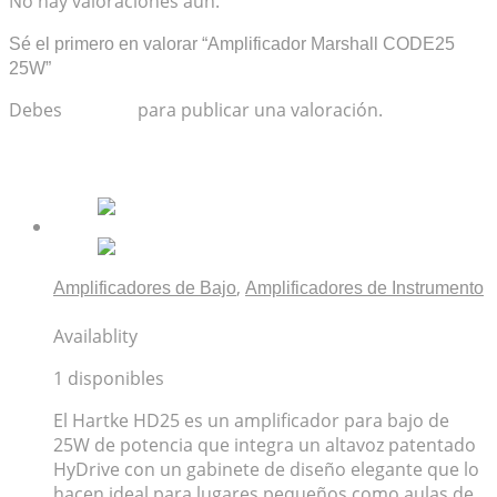
No hay valoraciones aún.
Sé el primero en valorar “Amplificador Marshall CODE25
25W”
Debes
acceder
para publicar una valoración.
Productos relacionados
,
Amplificadores de Bajo
Amplificadores de Instrumento
Amplificador para Bajo Hartke HD25
Availablity
1 disponibles
El Hartke HD25 es un amplificador para bajo de
25W de potencia que integra un altavoz patentado
HyDrive con un gabinete de diseño elegante que lo
hacen ideal para lugares pequeños como aulas de