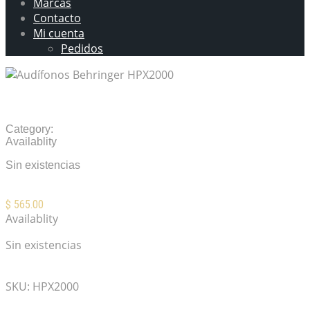
Marcas
Contacto
Mi cuenta
Pedidos
Audífonos Behringer HPX2000
Category:
Audífonos
Availablity
Sin existencias
$
565.00
Availablity
Sin existencias
Mis Favoritos
SKU:
HPX2000