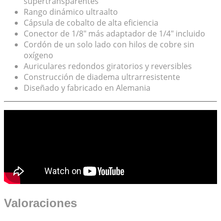
supertransparentes
Rango dinámico ultraalto
Cápsula de cobalto de alta eficiencia
Conector de 1/8″ más adaptador de 1/4″ incluido
Cordón de un solo lado con hilos de cobre sin
oxígeno
Auriculares redondos giratorios y reversibles
Construcción de diadema ultrarresistente
Diseñado y fabricado en Alemania
Valoraciones