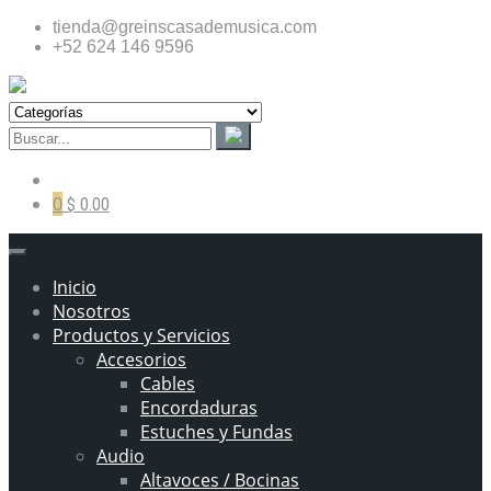
tienda@greinscasademusica.com
+52 624 146 9596
0
$ 0.00
Inicio
Nosotros
Productos y Servicios
Accesorios
Cables
Encordaduras
Estuches y Fundas
Audio
Altavoces / Bocinas