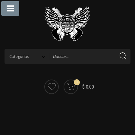
0
$ 0.00