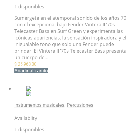
1 disponibles
Sumérgete en el atemporal sonido de los años 70
con el excepcional bajo Fender Vintera II ’70s
Telecaster Bass en Surf Green y experimenta las
icónicas apariencias, la sensación inspiradora y el
inigualable tono que solo una Fender puede
brindar. El Vintera II ’70s Telecaster Bass presenta
un cuerpo de…
$
25,968.00
Añadir al carrito
Mis Favoritos
,
Instrumentos musicales
Percusiones
Guicharo LP con raspador y funda
Availablity
1 disponibles