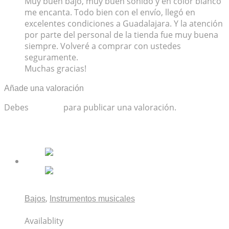
Muy buen bajo, muy buen sonido y en color blanco
me encanta. Todo bien con el envío, llegó en
excelentes condiciones a Guadalajara. Y la atención
por parte del personal de la tienda fue muy buena
siempre. Volveré a comprar con ustedes
seguramente.
Muchas gracias!
Añade una valoración
Debes
acceder
para publicar una valoración.
Productos relacionados
,
Bajos
Instrumentos musicales
Fender Vintera II 70s Telecaster Bass Surf Green
Availablity