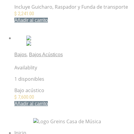
Incluye Guicharo, Raspador y Funda de transporte
$
2,241.00
Añadir al carrito
Mis Favoritos
,
Bajos
Bajos Acústicos
Fender CB-60SCE Bass Natural
Availablity
1 disponibles
Bajo acústico
$
7,600.00
Añadir al carrito
Mis Favoritos
Inicio