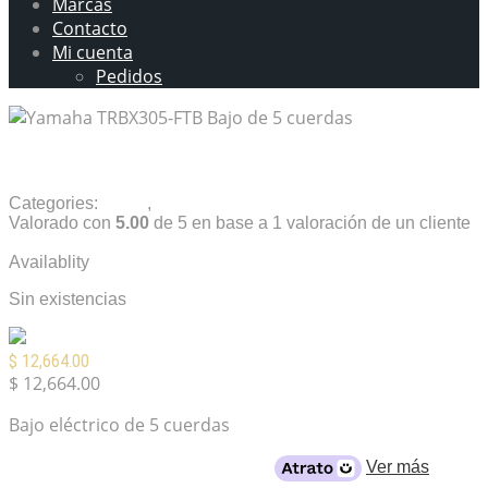
Marcas
Contacto
Mi cuenta
Pedidos
Bajo Yamaha 5 Cuerdas TRBX305
Categories:
Bajos
,
Instrumentos musicales
Valorado con
5.00
de 5 en base a
1
valoración de un cliente
1
customer review
Availablity
Sin existencias
$
12,664.00
$
12,664.00
Bajo eléctrico de 5 cuerdas
Desde
$1656
al mes con crédito
Ver más