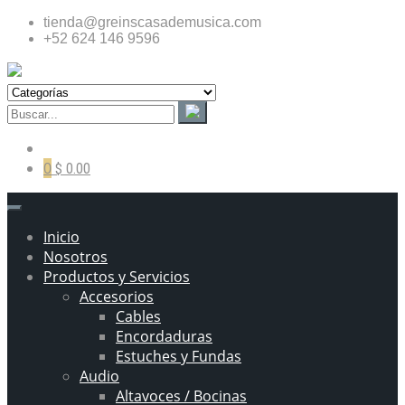
tienda@greinscasademusica.com
+52 624 146 9596
0
$ 0.00
Inicio
Nosotros
Productos y Servicios
Accesorios
Cables
Encordaduras
Estuches y Fundas
Audio
Altavoces / Bocinas