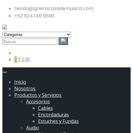
tienda@greinscasademusica.com
+52 624 146 9596
0
$ 0.00
Inicio
Nosotros
Productos y Servicios
Accesorios
Cables
Encordaduras
Estuches y Fundas
Audio