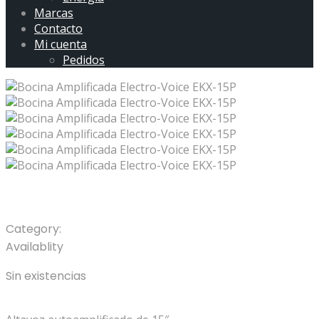
Marcas
Contacto
Mi cuenta
Pedidos
Bocina Amplificada Electro-Voice EKX-15P
Category:
Altavoces / Bocinas
Availablity
Sin existencias