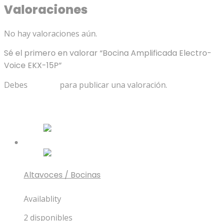
Valoraciones
No hay valoraciones aún.
Sé el primero en valorar “Bocina Amplificada Electro-
Voice EKX-15P”
Debes
acceder
para publicar una valoración.
Productos relacionados
Altavoces / Bocinas
dBTechnologies KL 12 Altavoz activo
Availablity
2 disponibles