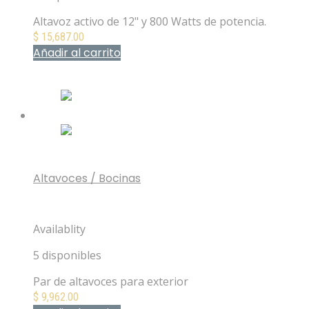
Altavoz activo de 12" y 800 Watts de potencia.
$
15,687.00
Añadir al carrito
Mis Favoritos
Altavoces / Bocinas
KEF Ventura 5 White Altavoces de exterior color
blanco
Availablity
5 disponibles
Par de altavoces para exterior
$
9,962.00