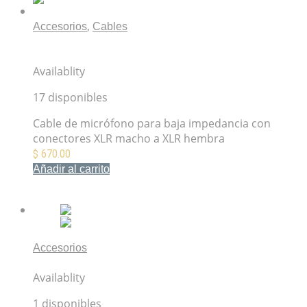
,
Accesorios
Cables
Cable de micrófono XLR-XLR 6M Switchcraft
52BSW06
Availablity
17 disponibles
Cable de micrófono para baja impedancia con
conectores XLR macho a XLR hembra
$
670.00
Añadir al carrito
Mis Favoritos
Accesorios
Music Nomad Work Station MN207
Availablity
1 disponibles