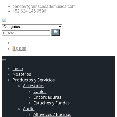
tienda@greinscasademusica.com
+52 624 146 9596
0
$ 0.00
Inicio
Nosotros
Productos y Servicios
Accesorios
Cables
Encordaduras
Estuches y Fundas
Audio
Altavoces / Bocinas