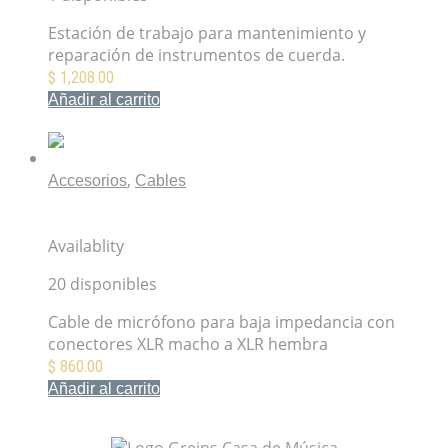
Estación de trabajo para mantenimiento y
reparación de instrumentos de cuerda.
$
1,208.00
Añadir al carrito
Mis Favoritos
,
Accesorios
Cables
Cable de micrófono XLR-XLR 10M Switchcraft
52BSW10
Availablity
20 disponibles
Cable de micrófono para baja impedancia con
conectores XLR macho a XLR hembra
$
860.00
Añadir al carrito
Mis Favoritos