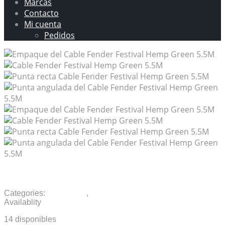
Marcas
Contacto
Mi cuenta
Pedidos
Cable Fender Festival Hemp Green 5.5M
Categories:
Accesorios
,
Cables
Availablity
14 disponibles