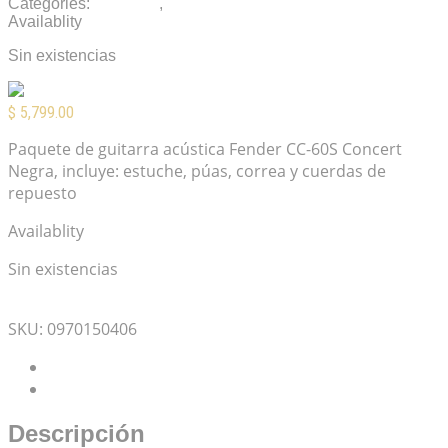
Categories:
Guitarras
,
Guitarras Acústicas
Availablity
Sin existencias
$
5,799.00
Paquete de guitarra acústica Fender CC-60S Concert
Negra, incluye: estuche, púas, correa y cuerdas de
repuesto
Availablity
Sin existencias
Mis Favoritos
SKU:
0970150406
Descripción
Valoraciones (0)
Descripción