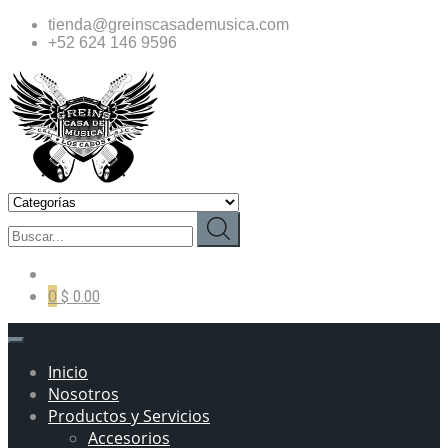
tienda@greinscasademusica.com
+52 624 146 9596
0
$ 0.00
Inicio
Nosotros
Productos y Servicios
Accesorios