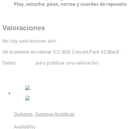
Play, estuche, púas, correa y cuerdas de repuesto
Valoraciones
No hay valoraciones aún.
Sé el primero en valorar “CC-60S Concert Pack V2 Black”
Debes
acceder
para publicar una valoración.
Productos relacionados
,
Guitarras
Guitarras Acústicas
Fender CD-60 Dreadnought V3 Black con estuche
Availablity