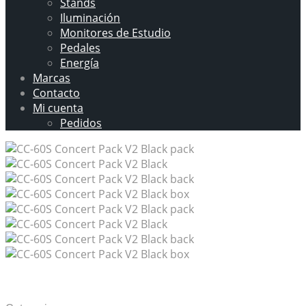
Stands
Iluminación
Monitores de Estudio
Pedales
Energía
Marcas
Contacto
Mi cuenta
Pedidos
CC-60S Concert Pack V2 Black