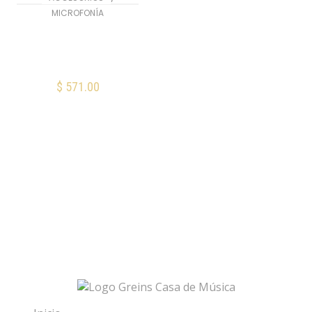
MICROFONÍA
Shure A2WS-BLK
Filtro Paravientos
de Micrófono
$
571.00
AÑADIR AL CARRITO
Mis Favoritos