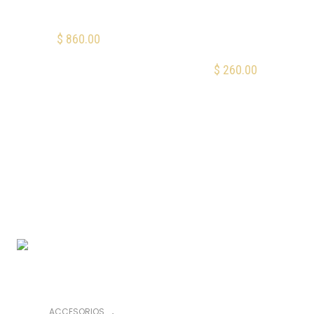
52BSW10
D’Addario
Humidificador para
$
860.00
guitarra acústica
AÑADIR AL CARRITO
$
260.00
AÑADIR AL CARRITO
Mis Favoritos
Mis Favoritos
,
ACCESORIOS