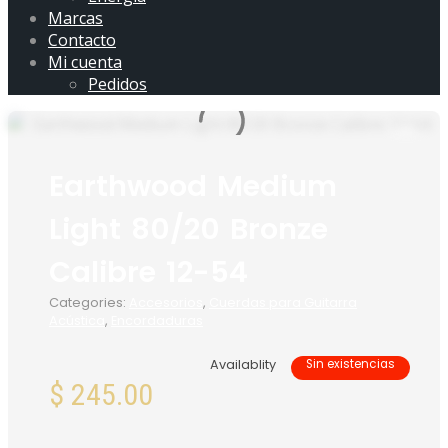
Marcas
Contacto
Mi cuenta
Pedidos
Earthwood Medium
Light 80/20 Bronze
Calibre 12-54
Categories:
Accesorios
,
Cuerdas para Guitarra
Acústica
,
Encordaduras
Availablity
Sin existencias
$
245.00