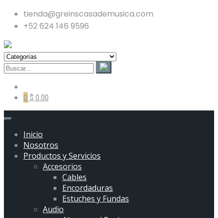
tienda@greinscasademusica.com
+52 624 146 9596
0
$ 0.00
Inicio
Nosotros
Productos y Servicios
Accesorios
Cables
Encordaduras
Estuches y Fundas
Audio