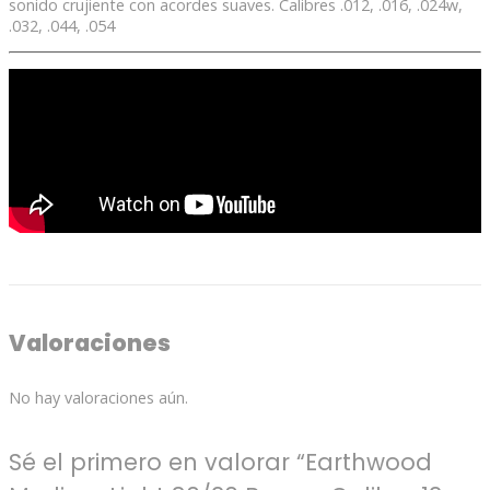
sonido crujiente con acordes suaves. Calibres .012, .016, .024w,
.032, .044, .054
Valoraciones
No hay valoraciones aún.
Sé el primero en valorar “Earthwood