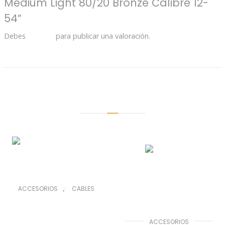
Medium Light 80/20 Bronze Calibre 12-
54”
Debes
acceder
para publicar una valoración.
Productos Relacionados
,
ACCESORIOS
CABLES
Cable de
micrófono XLR-XLR
ACCESORIOS
10M Switchcraft