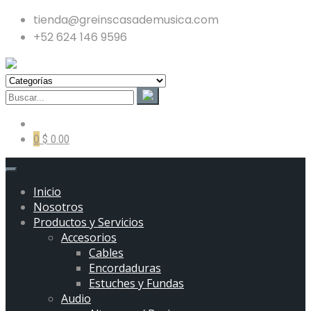
tienda@greinscasademusica.com
+52 624 146 9596
0
$ 0.00
Inicio
Nosotros
Productos y Servicios
Accesorios
Cables
Encordaduras
Estuches y Fundas
Audio