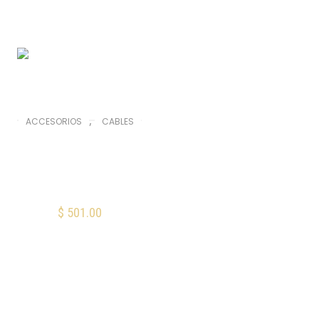
,
ACCESORIOS
CABLES
Cable de
micrófono XLR-XLR
1M Switchcraft
52BSW01
$
501.00
AÑADIR AL CARRITO
Mis Favoritos