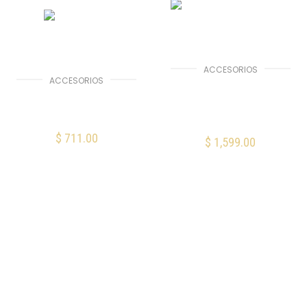
ACCESORIOS
ACCESORIOS
Soporte de pared
Fender Amp Stand
para Sonos Beam
Small
Negro
$
711.00
$
1,599.00
AÑADIR AL CARRITO
AÑADIR AL CARRITO
Mis Favoritos
Mis Favoritos