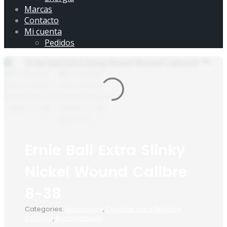
Marcas
Contacto
Mi cuenta
Pedidos
Ernie Ball Extra Slinky
Nickel Wound Calibre
8-38
Categories:
Accesorios
,
Cuerdas para Guitarra
Eléctrica
,
Encordaduras