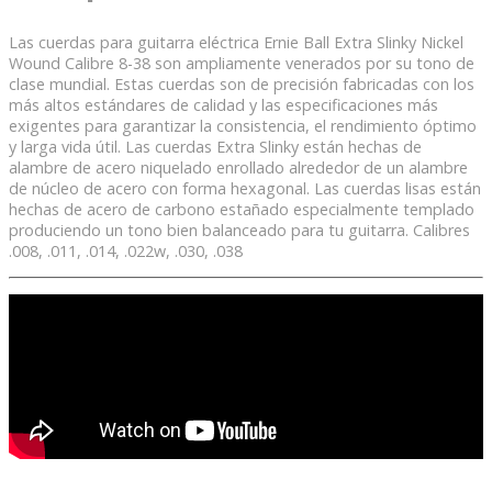
Las cuerdas para guitarra eléctrica Ernie Ball Extra Slinky Nickel
Wound Calibre 8-38 son ampliamente venerados por su tono de
clase mundial. Estas cuerdas son de precisión fabricadas con los
más altos estándares de calidad y las especificaciones más
exigentes para garantizar la consistencia, el rendimiento óptimo
y larga vida útil. Las cuerdas Extra Slinky están hechas de
alambre de acero niquelado enrollado alrededor de un alambre
de núcleo de acero con forma hexagonal. Las cuerdas lisas están
hechas de acero de carbono estañado especialmente templado
produciendo un tono bien balanceado para tu guitarra. Calibres
.008, .011, .014, .022w, .030, .038