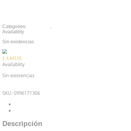
Estuche Para Guitarra Acoustasonic Fender
Deluxe Molded Case
Categories:
Accesorios
,
Estuches y Fundas
Availablity
Sin existencias
$
4,443.00
Availablity
Sin existencias
Mis Favoritos
SKU:
0996171306
Descripción
Valoraciones (0)
Descripción