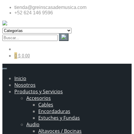
tienda@greinscasademusica.com
+52 624 146 9596
0
$ 0.00
Inicio
Nosotros
Productos y Servicios
Accesorios
Cables
Encordaduras
Estuches y Fundas
Audio
Altavoces / Bocinas