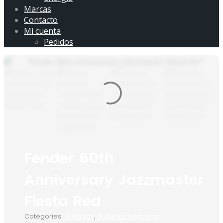
Marcas
Contacto
Mi cuenta
Pedidos
Fender 60th
Anniversary Jazzmaster
Fiesta Red
Categories:
Guitarras
,
Guitarras Eléctricas