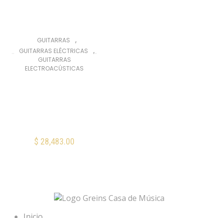
,
GUITARRAS
,
GUITARRAS ELÉCTRICAS
GUITARRAS
ELECTROACÚSTICAS
Fender
Acoustasonic
Player Telecaster
Butterscotch
Blonde
$
28,483.00
AÑADIR AL CARRITO
Mis Favoritos
Inicio