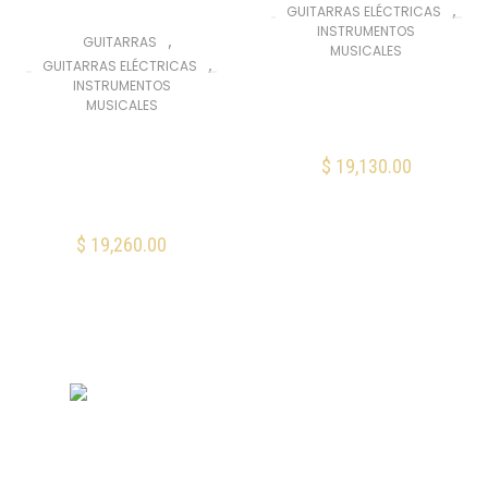
,
GUITARRAS ELÉCTRICAS
INSTRUMENTOS
,
GUITARRAS
MUSICALES
,
GUITARRAS ELÉCTRICAS
Fender Player
INSTRUMENTOS
Stratocaster HSH
MUSICALES
Buttercream
Fender Limited
Edition Player
$
19,130.00
AÑADIR AL CARRITO
Stratocaster Neon
Green
Mis Favoritos
$
19,260.00
AÑADIR AL CARRITO
Mis Favoritos