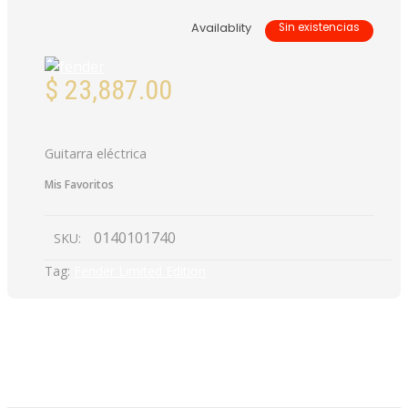
Availablity
Sin existencias
$
23,887.00
Guitarra eléctrica
Mis Favoritos
0140101740
SKU:
Tag:
Fender Limited Edition
DESCRIPCIÓN
VALORACIONES (0)