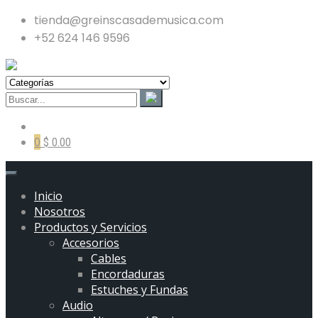
tienda@greinscasademusica.com
+52 624 146 9596
0
$ 0.00
Inicio
Nosotros
Productos y Servicios
Accesorios
Cables
Encordaduras
Estuches y Fundas
Audio