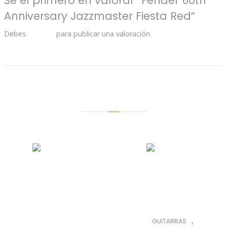
Sé el primero en valorar “Fender 60th
Anniversary Jazzmaster Fiesta Red”
Debes
acceder
para publicar una valoración.
Productos Relacionados
,
GUITARRAS