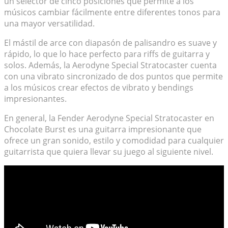
un selector de cinco posiciones que permite a los
músicos cambiar fácilmente entre diferentes tonos para
una mayor versatilidad.
El mástil de arce con diapasón de palisandro es suave y
rápido, lo que lo hace perfecto para riffs de guitarra y
solos. Además, la Aerodyne Special Stratocaster cuenta
con una vibrato sincronizado de dos puntos que permite
a los músicos crear efectos de vibrato y bendings
impresionantes.
En general, la Fender Aerodyne Special Stratocaster en
Chocolate Burst es una guitarra impresionante que
ofrece un gran sonido, estilo y comodidad para cualquier
guitarrista que quiera llevar su juego al siguiente nivel.