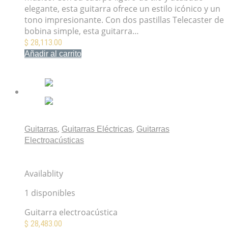
elegante, esta guitarra ofrece un estilo icónico y un
tono impresionante. Con dos pastillas Telecaster de
bobina simple, esta guitarra…
$
28,113.00
Añadir al carrito
Mis Favoritos
,
,
Guitarras
Guitarras Eléctricas
Guitarras
Electroacústicas
Fender Acoustasonic Player Telecaster Butterscotch
Blonde
Availablity
1 disponibles
Guitarra electroacústica
$
28,483.00