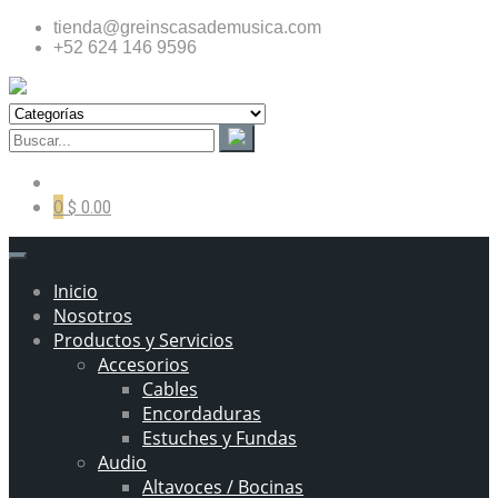
tienda@greinscasademusica.com
+52 624 146 9596
0
$ 0.00
Inicio
Nosotros
Productos y Servicios
Accesorios
Cables
Encordaduras
Estuches y Fundas
Audio
Altavoces / Bocinas