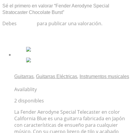
Sé el primero en valorar “Fender Aerodyne Special
Stratocaster Chocolate Burst”
Debes
acceder
para publicar una valoración.
Productos relacionados
,
,
Guitarras
Guitarras Eléctricas
Instrumentos musicales
Fender Aerodyne Special Telecaster California Blue
Availablity
2 disponibles
La Fender Aerodyne Special Telecaster en color
California Blue es una guitarra fabricada en Japón
con características de ensueño para cualquier
músico. Con su cuerpo ligero de tilo y acabado