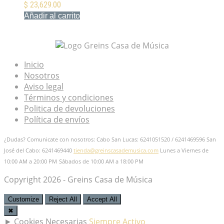
$
23,629.00
Añadir al carrito
Mis Favoritos
Inicio
Nosotros
Aviso legal
Términos y condiciones
Politica de devoluciones
Política de envíos
¿Dudas? Comunicate con nosotros: Cabo San Lucas: 6241051520 / 6241469596
San
José del Cabo: 6241469440
tienda@greinscasademusica.com
Lunes a Viernes de
10:00 AM a 20:00 PM
Sábados de 10:00 AM a 18:00 PM
Copyright 2026 - Greins Casa de Música
Customize
Reject All
Accept All
✖
►
Cookies Necesarias
Siempre Activo