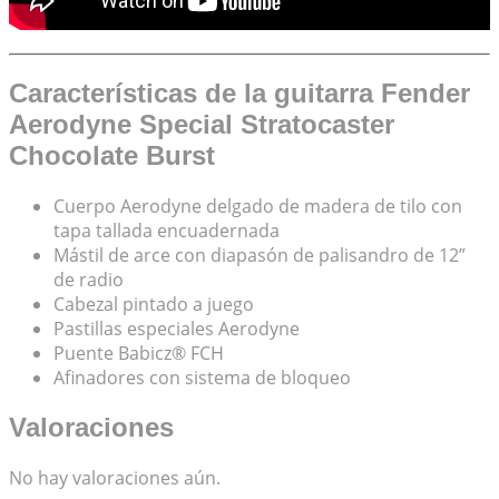
Características de la guitarra Fender
Aerodyne Special Stratocaster
Chocolate Burst
Cuerpo Aerodyne delgado de madera de tilo con
tapa tallada encuadernada
Mástil de arce con diapasón de palisandro de 12”
de radio
Cabezal pintado a juego
Pastillas especiales Aerodyne
Puente Babicz® FCH
Afinadores con sistema de bloqueo
Valoraciones
No hay valoraciones aún.