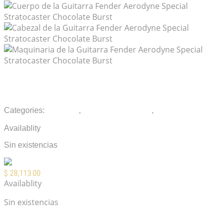
Fender Aerodyne Special Stratocaster
Chocolate Burst
Categories:
Guitarras
,
Guitarras Eléctricas
,
Instrumentos
musicales
Availablity
Sin existencias
$
28,113.00
Availablity
Sin existencias
Mis Favoritos