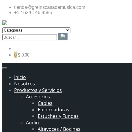
tienda@greinscasademusica.com
+52 624 146 9596
0
$ 0.00
Inicio
Nosotros
Productos y Servicios
Accesorios
Cables
Encordaduras
Estuches y Fundas
Audio
Altavoces / Bocinas