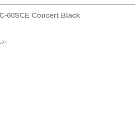
 CC-60SCE Concert Black
«X»