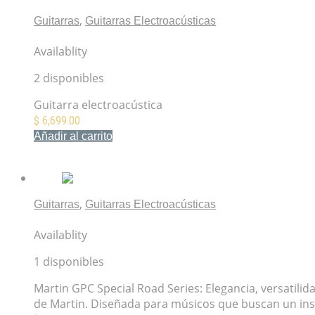
,
Guitarras
Guitarras Electroacústicas
Fender CD-60SCE Natural Dreadnought
Availablity
2 disponibles
Guitarra electroacústica
$
6,699.00
Añadir al carrito
Mis Favoritos
,
Guitarras
Guitarras Electroacústicas
Guitarra Electroacústica Martin GPC Special Road Seri
Availablity
1 disponibles
Martin GPC Special Road Series: Elegancia, versatili
de Martin. Diseñada para músicos que buscan un inst