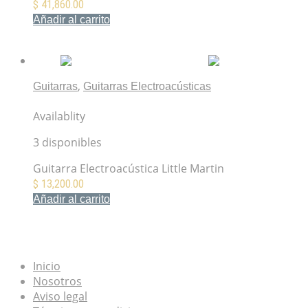
$
41,860.00
Añadir al carrito
Mis Favoritos
,
Guitarras
Guitarras Electroacústicas
LX1RE Little Martin
Availablity
3 disponibles
Guitarra Electroacústica Little Martin
$
13,200.00
Añadir al carrito
Mis Favoritos
Inicio
Nosotros
Aviso legal