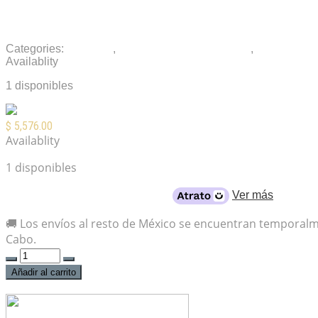
Fender CC-60SCE Concert Black
Categories:
Guitarras
,
Guitarras Electroacústicas
,
Instrumento
Availablity
1 disponibles
$
5,576.00
Availablity
1 disponibles
Desde
$729
al mes con crédito
Ver más
🚚 Los envíos al resto de México se encuentran temporal
Cabo.
Fender
CC-
Añadir al carrito
60SCE
Concert
Black