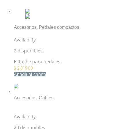
,
Accesorios
Pedales compactos
BOSS BCB-30X Pedalboard
Availablity
2 disponibles
Estuche para pedales
$
2,019.00
Añadir al carrito
Mis Favoritos
,
Accesorios
Cables
Cable de micrófono XLR-XLR 10M Switchcraft
52BSW10
Availablity
20 disponibles