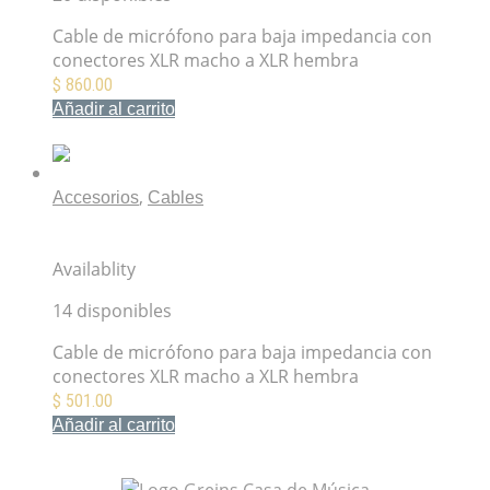
Cable de micrófono para baja impedancia con
conectores XLR macho a XLR hembra
$
860.00
Añadir al carrito
Mis Favoritos
,
Accesorios
Cables
Cable de micrófono XLR-XLR 1M Switchcraft
52BSW01
Availablity
14 disponibles
Cable de micrófono para baja impedancia con
conectores XLR macho a XLR hembra
$
501.00
Añadir al carrito
Mis Favoritos