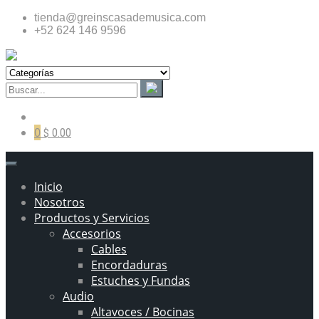
tienda@greinscasademusica.com
+52 624 146 9596
0
$ 0.00
Inicio
Nosotros
Productos y Servicios
Accesorios
Cables
Encordaduras
Estuches y Fundas
Audio
Altavoces / Bocinas