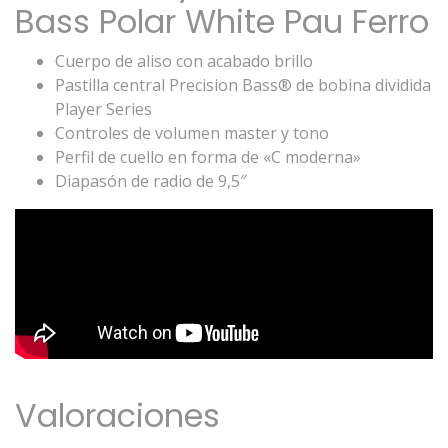
Bass Polar White Pau Ferro
Cuerpo de aliso con acabado brillo
Pastilla central Precision Bass® de bobina dividida
Player Series
Controles de volumen master y tono
Perfil de cuello en forma de «C moderna»
Diapasón de radio de 9,5″
Valoraciones