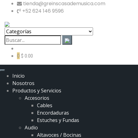
tienda@greinscasademusica.com
+52 624 146 9596
0
$ 0.00
Inicio
Nosotros
Productos y Servicios
Accesorios
Cables
Encordaduras
Estuches y Fundas
Audio
Altavoces / Bocinas