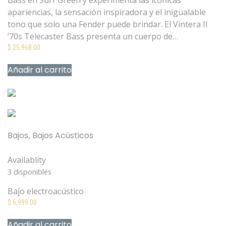
Bass en Surf Green y experimenta las icónicas
apariencias, la sensación inspiradora y el inigualable
tono que solo una Fender puede brindar. El Vintera II
’70s Telecaster Bass presenta un cuerpo de…
$
25,968.00
Añadir al carrito
Mis Favoritos
Bajos
,
Bajos Acústicos
Bajo Acústico Fender CB-60SCE Negro
Availablity
3 disponibles
Bajo electroacústico
$
6,999.00
Añadir al carrito