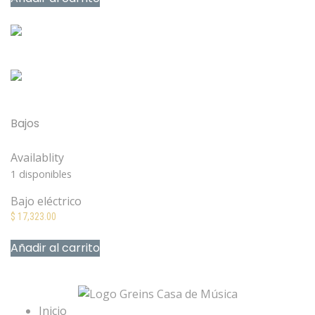
Mis Favoritos
Bajos
Fender Player Precision Bass 3-Color Sunburst Maple
Availablity
1 disponibles
Bajo eléctrico
$
17,323.00
Añadir al carrito
Mis Favoritos
Inicio