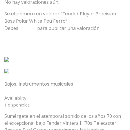
No hay valoraciones aún.
Sé el primero en valorar “Fender Player Precision
Bass Polar White Pau Ferro”
Debes
acceder
para publicar una valoración.
Productos relacionados
Bajos
,
Instrumentos musicales
Fender Vintera II 70s Telecaster Bass Surf Green
Availablity
1 disponibles
Sumérgete en el atemporal sonido de los años 70 con
el excepcional bajo Fender Vintera II ’70s Telecaster