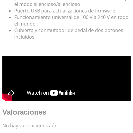
el modo silencioso/silencioso
Puerto USB para actualizaciones de firmware
Funcionamiento universal de 100 V a 240 V en todo
el mundo
Cubierta y conmutador de pedal de dos botones
incluidos
Valoraciones
No hay valoraciones aún.