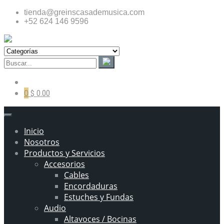
tienda@greinscasademusica.com
+52 624 146 9596
0
$ 0.00
Inicio
Nosotros
Productos y Servicios
Accesorios
Cables
Encordaduras
Estuches y Fundas
Audio
Altavoces / Bocinas