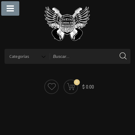
0
$ 0.00