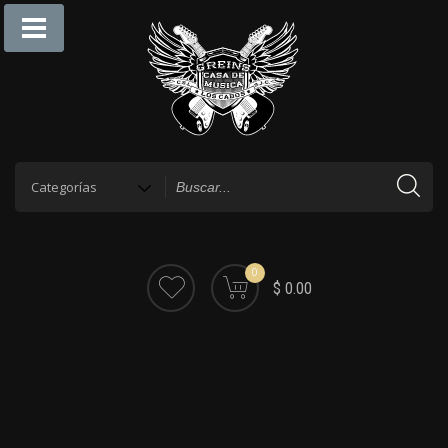
0
$ 0.00