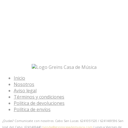
Inicio
Nosotros
Aviso legal
Términos y condiciones
Politica de devoluciones
Política de envíos
¿Dudas? Comunicate con nosotros: Cabo San Lucas: 6241051520 / 6241469596
San
José del Cabo: 6241469440
tienda@greinscasademusica.com
Lunes a Viernes de