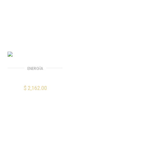
ENERGÍA
Furman PST-2+6
$
2,162.00
AÑADIR AL CARRITO
Mis Favoritos