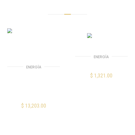
Productos Relacionados
ENERGÍA
Furman SS-6B
ENERGÍA
Furman PL-PROC
$
1,321.00
AÑADIR AL CARRITO
Acondicionador de
energía 20A con
luces y voltímetro
Mis Favoritos
$
13,203.00
AÑADIR AL CARRITO
Mis Favoritos