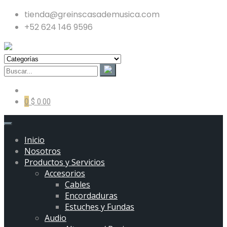
tienda@greinscasademusica.com
+52 624 146 9596
0
$ 0.00
Inicio
Nosotros
Productos y Servicios
Accesorios
Cables
Encordaduras
Estuches y Fundas
Audio