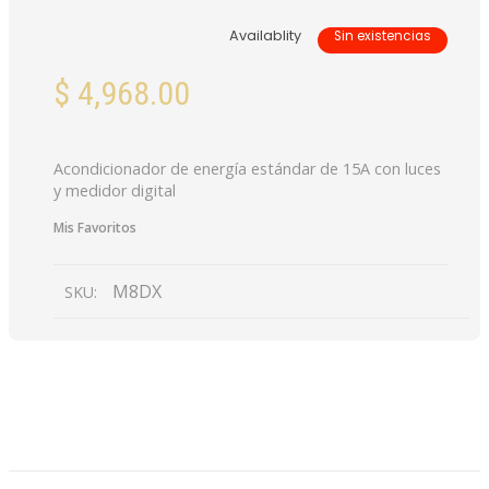
Availablity
Sin existencias
$
4,968.00
Acondicionador de energía estándar de 15A con luces
y medidor digital
Mis Favoritos
M8DX
SKU:
DESCRIPCIÓN
VALORACIONES (0)