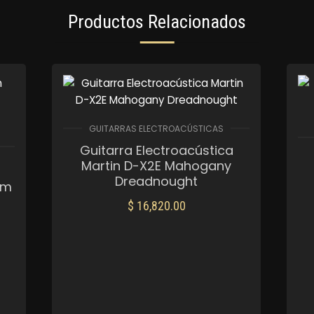
Productos Relacionados
GUITARRAS ELECTROACÚSTICAS
Guitarra Electroacústica
Martin D-X2E Mahogany
Dreadnought
um
$
16,820.00
AÑADIR AL CARRITO
Mis Favoritos