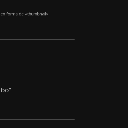
™ en forma de «thumbnail»
mbo”