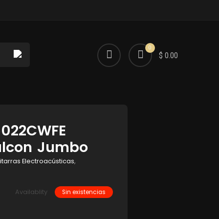
0
$ 0.00
5022CWFE
alcon Jumbo
itarras Electroacústicas
,
Availablity
Sin existencias