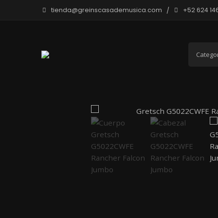
tienda@greinscasademusica.com
+52 624 14