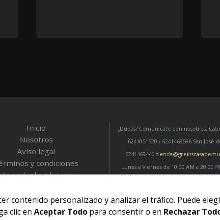
Inicio
¿Dudas? Comunicate con nosotros: Cabo
Nosotros
6241051520 / 6241469596
San José d
Aviso legal
6241469440
tienda@greinscasademu
érminos y condiciones
Lunes a Viernes de 10:00 AM a 20:00 
olitica de devoluciones
de 10:00 AM a 18:00 PM
Política de envíos
r contenido personalizado y analizar el tráfico. Puede elegi
ga clic en
Aceptar Todo
para consentir o en
Rechazar Tod