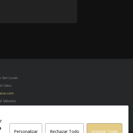
 San Lucas:
el Cabo:
sica.com
PM
Sábados
r
o
Personalizar
Rechazar Todo
Aceptar Todo