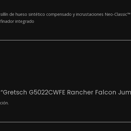
 sillín de hueso sintético compensado y incrustaciones Neo-Classic
afinador integrado
ar “Gretsch G5022CWFE Rancher Falcon Ju
ción.