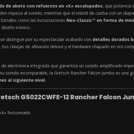
ida de abeto con refuerzos en «X» escalopados
, que potencia s
den riqueza al sonido, mientras que el mástil de caoba con un diapa
 Detalles como las incrustaciones
Neo-Classic™ en forma de min
 diseño icónico.
n se distingue por su espectacular acabado con
detalles dorados br
la. Sus clavijas de afinación deluxe y el hardware chapado en oro c
de electrónica integrada que garantiza un sonido amplificado impec
o su sonido incomparable, la Gretsch Rancher Falcon Jumbo es una gu
es al siguiente nivel.
Gretsch G5022CWFE-12 Rancher Falcon Ju
 «X» festoneado