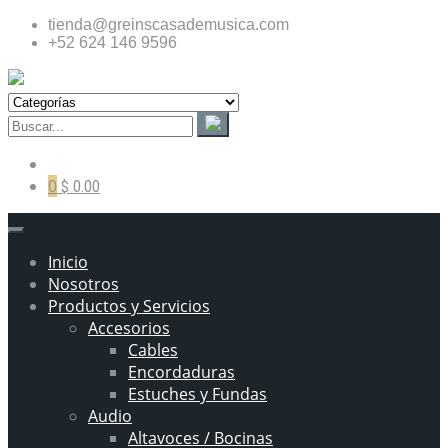
tienda@greinscasademusica.com
+52 624 146 9596
0
$ 0.00
Inicio
Nosotros
Productos y Servicios
Accesorios
Cables
Encordaduras
Estuches y Fundas
Audio
Altavoces / Bocinas