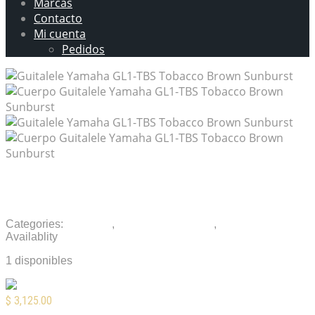
Marcas
Contacto
Mi cuenta
Pedidos
Guitalele Yamaha GL1-TBS Tobacco Brown
Sunburst
Categories:
Guitarras
,
Guitarras Acústicas
,
Ukuleles
Availablity
1 disponibles
$
3,125.00