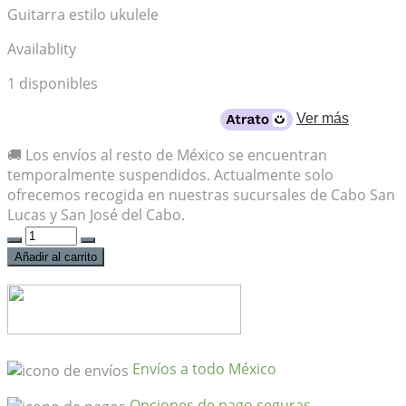
Guitarra estilo ukulele
Availablity
1 disponibles
Desde
$409
al mes con crédito
Ver más
🚚 Los envíos al resto de México se encuentran
temporalmente suspendidos. Actualmente solo
ofrecemos recogida en nuestras sucursales de Cabo San
Lucas y San José del Cabo.
Guitalele
Yamaha
Añadir al carrito
GL1-
TBS
Tobacco
Brown
Sunburst
Envíos a todo México
cantidad
Opciones de pago seguras