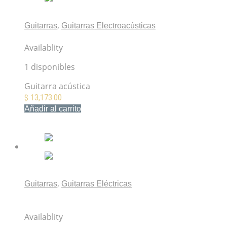
,
Guitarras
Guitarras Electroacústicas
Ibanez AEG70-VVH Vintage Violin High Gloss
Availablity
1 disponibles
Guitarra acústica
$
13,173.00
Añadir al carrito
Mis Favoritos
,
Guitarras
Guitarras Eléctricas
Squier Contemporary Stratocaster Special Sky Burst
Metallic
Availablity