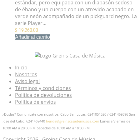
estándar, pero equipada con un diapasón sedoso
de ébano y un cuerpo con un atrevido acabado en
verde neón acompañado de un pickguard negro. La
serie Player…
$
19,260.00
Añadir al carrito
Mis Favoritos
Inicio
Nosotros
Aviso legal
Términos y condiciones
Politica de devoluciones
Política de envíos
¿Dudas? Comunicate con nosotros: Cabo San Lucas: 6241051520 / 6241469596
San
José del Cabo: 6241469440
tienda@greinscasademusica.com
Lunes a Viernes de
10:00 AM a 20:00 PM
Sábados de 10:00 AM a 18:00 PM
Copyright 2026 - Greins Casa de Música