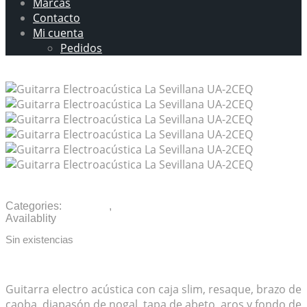
Marcas
Contacto
Mi cuenta
Pedidos
Guitarra Electroacústica La Sevillana UA-2CEQ
Categories:
Guitarras
,
Guitarras Electroacústicas
Availablity
Sin existencias
Guitarra electro acústica con caja slim, resaque, brazo de
caoba, diapasón de nogal, tapa de abeto, aros y fondo de