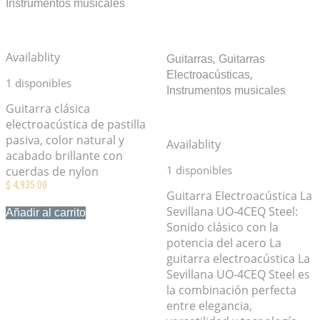
Instrumentos musicales
Guitarra clásica
electroacústica YAMAHA
CX40
Availablity
,
Guitarras
Guitarras
,
Electroacústicas
1 disponibles
Instrumentos musicales
Guitarra La Sevillana
Guitarra clásica
Electroacústica UO-4CEQ
electroacústica de pastilla
Steel
pasiva, color natural y
Availablity
acabado brillante con
1 disponibles
cuerdas de nylon
$
4,935.00
Guitarra Electroacústica La
Sevillana UO-4CEQ Steel:
Añadir al carrito
Sonido clásico con la
Mis Favoritos
potencia del acero La
guitarra electroacústica La
Sevillana UO-4CEQ Steel es
la combinación perfecta
entre elegancia,