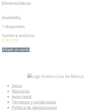
Electroacústicas
Ibanez AEG70-VVH Vintage
Violin High Gloss
Availablity
1 disponibles
Guitarra acústica
$
13,173.00
Añadir al carrito
Mis Favoritos
Inicio
Nosotros
Aviso legal
Términos y condiciones
Politica de devoluciones