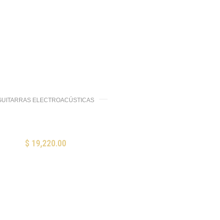
GUITARRAS ELECTROACÚSTICAS
tarra Electroacústica Martin
GPC-X2E Cocobolo
$
19,220.00
AÑADIR AL CARRITO
Mis Favoritos