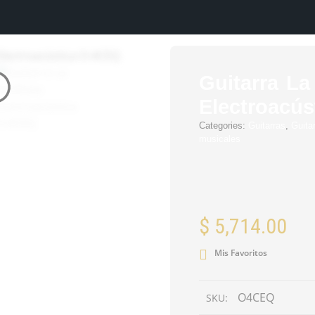
Guitarra La
Electroacú
Categories:
Guitarras
,
Guita
musicales
$
5,714.00
Mis Favoritos
O4CEQ
SKU: