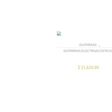
,
GUITARRAS
GUITARRAS ELECTROACÚSTICA
Martin 000-10E
$
21,620.00
AÑADIR AL CARRITO
Mis Favoritos