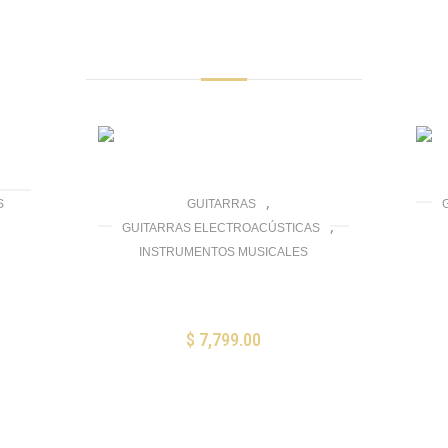
Productos Relacionados
,
S
GUITARRAS
,
GUITARRAS ELECTROACÚSTICAS
Gui
INSTRUMENTOS MUSICALES
Guitarra Fender Newporter
Player Zurda
$
7,799.00
AÑADIR AL CARRITO
Mis Favoritos