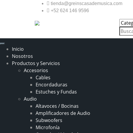
tienda@greinscasademusica.com
+52 624 146 9596
Inicio
Nosotros
Productos y Servicios
Accesorios
Cables
Encordaduras
Estuches y Fundas
Audio
Altavoces / Bocinas
Amplificadores de Audio
Subwoofers
Microfonía