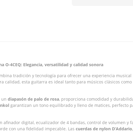
DESCRIPCIÓN
VALORACIONES (0)
ana O-4CEQ: Elegancia, versatilidad y calidad sonora
bina tradición y tecnología para ofrecer una experiencia musical
ra calidad, esta guitarra es ideal tanto para músicos clásicos co
 un
diapasón de palo de rosa
, proporciona comodidad y durabilid
ankol
garantizan un tono equilibrado y lleno de matices, perfecto p
n afinador digital, ecualizador de 4 bandas, control de volumen y fa
orde con una fidelidad impecable. Las
cuerdas de nylon D’Addario