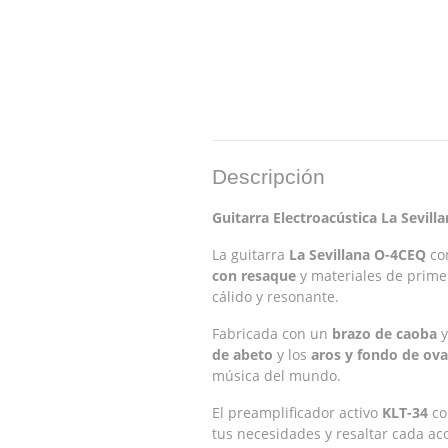
Descripción
Guitarra Electroacústica La Sevill
La guitarra
La Sevillana O-4CEQ
com
con resaque
y materiales de prime
cálido y resonante.
Fabricada con un
brazo de caoba
y
de abeto
y los
aros y fondo de ov
música del mundo.
El preamplificador activo
KLT-34
co
tus necesidades y resaltar cada ac