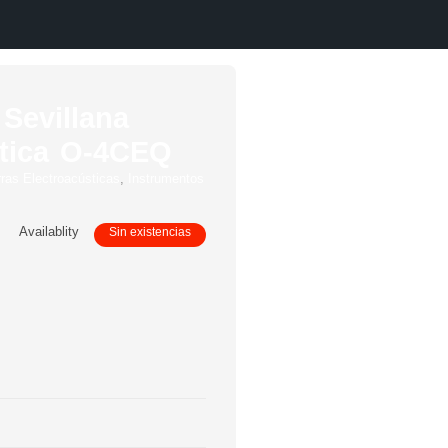
 Sevillana
stica O-4CEQ
rras Electroacústicas
,
Instrumentos
Availablity
Sin existencias