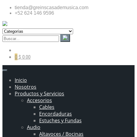
tienda@greinscasademusica.com
+52 624 146 9596
0
$ 0.00
Inicio
Nosotros
Productos y Servicios
Accesorios
Cables
Encordaduras
Estuches y Fundas
Audio
Altavoces / Bocinas