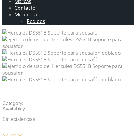
Marcas
Contacto
Mi cuenta
Pedidos
Hercules DS551B Soporte para sousafón
Category:
Stands
Availablity
Sin existencias