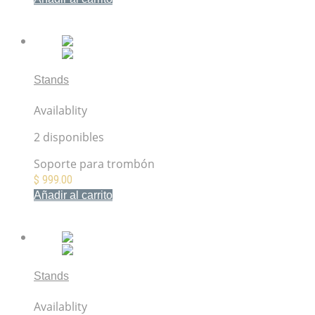
Mis Favoritos
Stands
Hercules DS520B soporte para trombón
Availablity
2 disponibles
Soporte para trombón
$
999.00
Añadir al carrito
Mis Favoritos
Stands
Fender Multi-Stand (5-Space)
Availablity