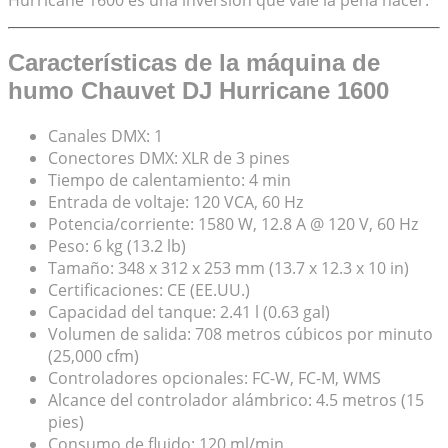
Hurricane 1600 es una inversión que vale la pena hacer.
Características de la máquina de
humo Chauvet DJ Hurricane 1600
Canales DMX:
1
Conectores DMX:
XLR de 3 pines
Tiempo de calentamiento: 4 min
Entrada de voltaje: 120 VCA, 60 Hz
Potencia/corriente: 1580 W, 12.8 A @ 120 V, 60 Hz
Peso: 6 kg (13.2 lb)
Tamaño: 348 x 312 x 253 mm (13.7 x 12.3 x 10 in)
Certificaciones: CE (EE.UU.)
Capacidad del tanque: 2.41 l (0.63 gal)
Volumen de salida: 708 metros cúbicos por minuto
(25,000 cfm)
Controladores opcionales: FC-W, FC-M, WMS
Alcance del controlador alámbrico: 4.5 metros (15
pies)
Consumo de fluido: 120 ml/min