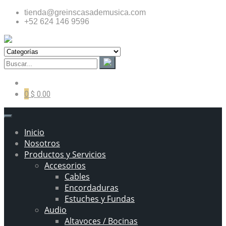
tienda@greinscasademusica.com
+52 624 146 9596
0
$ 0.00
Inicio
Nosotros
Productos y Servicios
Accesorios
Cables
Encordaduras
Estuches y Fundas
Audio
Altavoces / Bocinas