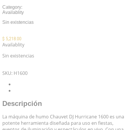
Category:
Maquinas de Humo
Availablity
Sin existencias
$
5,218.00
Availablity
Sin existencias
Mis Favoritos
SKU:
H1600
Descripción
Valoraciones (0)
Descripción
La máquina de humo Chauvet DJ Hurricane 1600 es una
potente herramienta diseñada para uso en fiestas,
eventos de iluminación y espectáculos en vivo. Con una