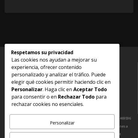
Respetamos su privacidad
Las cookies nos ayudan a mejorar su
experiencia, ofrecer contenido
Inicio
personalizado y analizar el tráfico. Puede
Nosotros
elegir qué cookies permitir haciendo clic en
Aviso legal
Personalizar
. Haga clic en
Aceptar Todo
Términos y condiciones
para consentir o en
Rechazar Todo
para
Politica de devoluciones
rechazar cookies no esenciales.
Política de envíos
¿Dudas? Comunicate con nosotros: Cabo San Lucas: 6241051520 / 6241469596
Personalizar
San José del Cabo: 6241469440
tienda@greinscasademusica.com
Lunes a
Viernes de 10:00 AM a 20:00 PM
Sábados de 10:00 AM a 18:00 PM