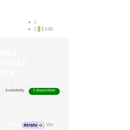
0
$ 0.00
 Mk2
or DMX
nte
es DMX
,
Iluminación
Availablity
2 disponibles
on crédito
Ver