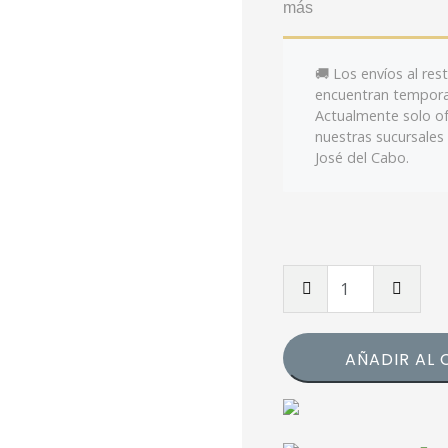
más
🚚 Los envíos al re
encuentran tempor
Actualmente solo o
nuestras sucursales
José del Cabo.
ADJ
WMX1
Mk2
Controlador
AÑADIR AL 
DMX
Independiente
cantidad