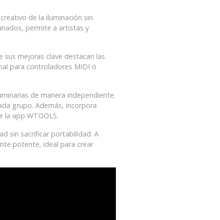
eativo de la iluminación sin
inados, permite a artistas y
e sus mejoras clave destacan las
nal para controladores MIDI o
luminarias de manera independiente.
cada grupo. Además, incorpora
nte la app WTOOLS.
 sin sacrificar portabilidad. A
te potente, ideal para crear