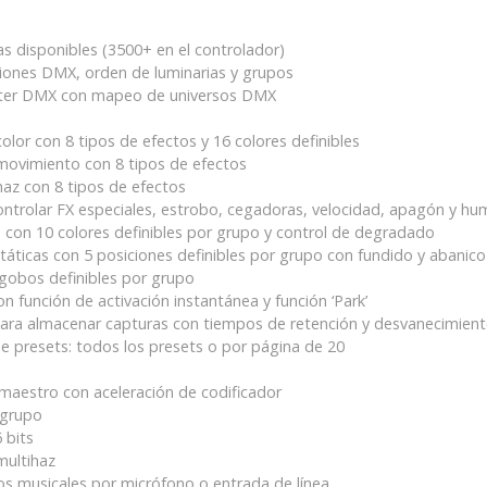
s disponibles (3500+ en el controlador)
ciones DMX, orden de luminarias y grupos
tter DMX con mapeo de universos DMX
lor con 8 tipos de efectos y 16 colores definibles
movimiento con 8 tipos de efectos
az con 8 tipos de efectos
ontrolar FX especiales, estrobo, cegadoras, velocidad, apagón y h
a con 10 colores definibles por grupo y control de degradado
táticas con 5 posiciones definibles por grupo con fundido y abanico
gobos definibles por grupo
n función de activación instantánea y función ‘Park’
para almacenar capturas con tiempos de retención y desvanecimien
e presets: todos los presets o por página de 20
maestro con aceleración de codificador
 grupo
 bits
multihaz
os musicales por micrófono o entrada de línea