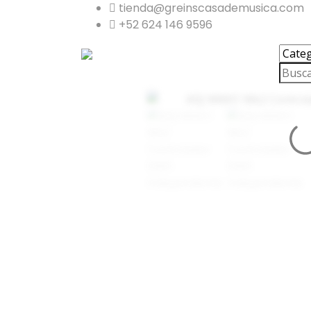
tienda@greinscasademusica.com
+52 624 146 9596