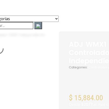
ADJ WMX1
Controlad
Independie
Categories:
Controlador
$
15,884.00
Desde
$2077
al mes c