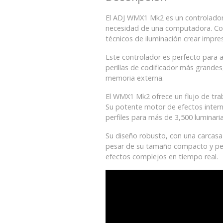
El ADJ WMX1 Mk2 es un controlador 
necesidad de una computadora. Con s
técnicos de iluminación crear impre
Este controlador es perfecto para a
perillas de codificador más grande
memoria externa.
El WMX1 Mk2 ofrece un flujo de tra
Su potente motor de efectos intern
perfiles para más de 3,500 luminar
Su diseño robusto, con una carcasa d
pesar de su tamaño compacto y peso
efectos complejos en tiempo real.