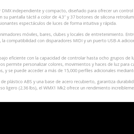
DMX independiente y compacto, diseñado para ofrecer un control cr
u pantalla táctil a color de 4.3″ y 37 botones de silicona retroilum
sionantes espectáculos de luces de forma intuitiva y rápida.
nimadores móviles, bares, clubes y locales de entretenimiento. Entr
s, la compatibilidad con disparadores MIDI y un puerto USB-A adicio
bajo eficiente con la capacidad de controlar hasta ocho grupos de 
os permite personalizar colores, movimientos y haces de luz para 
ias, y se puede acceder a más de 15,000 perfiles adicionales media
e plástico ABS y una base de acero recubierto, garantiza durabilidad
 ligero (2.36 lbs), el WMX1 Mk2 ofrece un rendimiento increíblemen