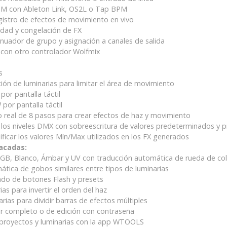
BPM con Ableton Link, OS2L o Tap BPM
gistro de efectos de movimiento en vivo
idad y congelación de FX
ador de grupo y asignación a canales de salida
 con otro controlador Wolfmix
s
ión de luminarias para limitar el área de movimiento
por pantalla táctil
por pantalla táctil
 real de 8 pasos para crear efectos de haz y movimiento
de los niveles DMX con sobreescritura de valores predeterminados y
ficar los valores Mín/Max utilizados en los FX generados
tacadas:
RGB, Blanco, Ámbar y UV con traducción automática de rueda de colo
tica de gobos similares entre tipos de luminarias
do de botones Flash y presets
as para invertir el orden del haz
rias para dividir barras de efectos múltiples
r completo o de edición con contraseña
 proyectos y luminarias con la app WTOOLS