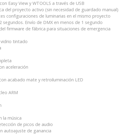
ne con Easy View y WTOOLS a través de USB
a del proyecto activo (sin necesidad de guardado manual)
tes configuraciones de luminarias en el mismo proyecto
2 segundos. Envío de DMX en menos de 1 segundo
el firmware de fábrica para situaciones de emergencia
vidrio tintado
a
mpleta
on aceleración
 con acabado mate y retroiluminación LED
cleo ARM
h
n la música
etección de picos de audio
n autoajuste de ganancia