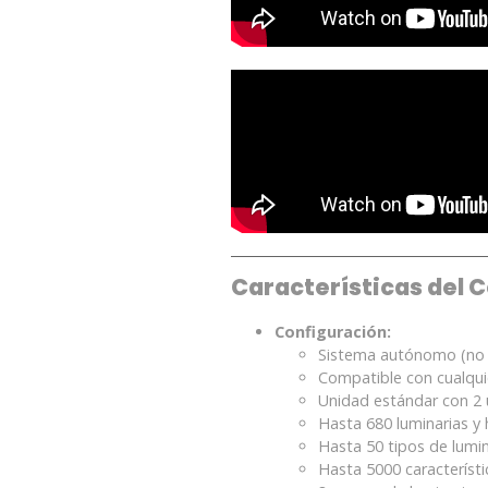
Características del
Configuración:
Sistema autónomo (no 
Compatible con cualqui
Unidad estándar con 2
Hasta 680 luminarias y 
Hasta 50 tipos de lumin
Hasta 5000 característi