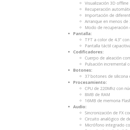
Visualización 3D offli
Recuperación automátic
Importación de diferen
Arranque en menos de 
Modo de recuperación d
Pantalla:
TFT a color de 4.3” con 
Pantalla táctil capacitiv
Codificadores:
Cuerpo de aleación co
Pulsación incremental c
Botones:
37 botones de silicona
Procesamiento:
CPU de 220Mhz con nú
8MB de RAM
16MB de memoria Flas
Audio:
Sincronización de FX co
Circuito analógico de d
Micrófono integrado co