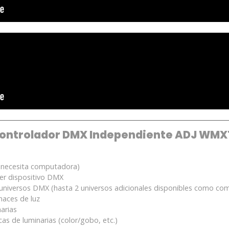
 Controlador DMX Independiente ADJ WMX
necesita computadora)
er dispositivo DMX
 universos DMX (hasta 2 universos adicionales disponibles como 
haces de luz
arias
cas de luminarias (color/gobo, etc.)