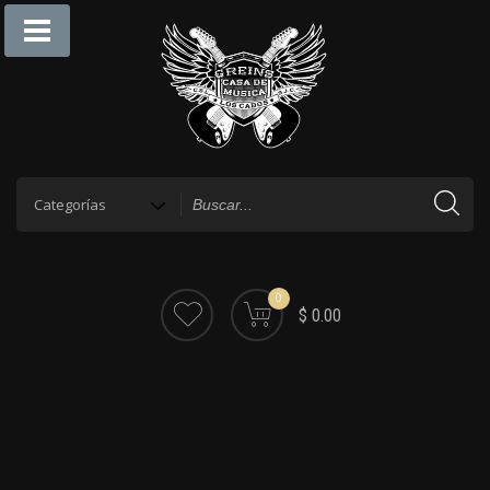
0
$ 0.00