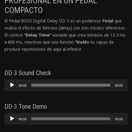
PROFESIONAL EN UN PEDAL
COMPACTO
El Pedal BOSS Digital Delay DD-3 es un poderoso
Pedal
que
realiza el efecto de Retraso [delay] con tres modos diferentes.
El control
“Delay Time”
variable que crea retrasos de 12,5 ms
a 800 ms, mientras que una función
“Hold»
es capaz de
producir repeticiones de aquí al infinito!
DD-3 Sound Check
Reproductor
00:00
00:00
de
audio
DD-3 Tone Demo
Reproductor
00:00
00:00
de
audio