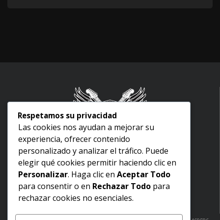
Respetamos su privacidad
Las cookies nos ayudan a mejorar su
experiencia, ofrecer contenido
Inicio
personalizado y analizar el tráfico. Puede
Nosotros
elegir qué cookies permitir haciendo clic en
Aviso legal
Personalizar
. Haga clic en
Aceptar Todo
Términos y condiciones
para consentir o en
Rechazar Todo
para
Politica de devoluciones
rechazar cookies no esenciales.
Política de envíos