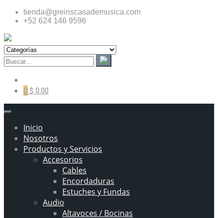
tienda@greinscasademusica.com
+52 624 146 9596
0
$ 0.00
Inicio
Nosotros
Productos y Servicios
Accesorios
Cables
Encordaduras
Estuches y Fundas
Audio
Altavoces / Bocinas