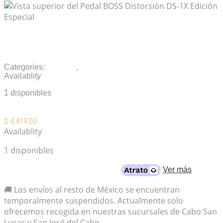
Pedal BOSS Distorsión DS-1X Edición
Especial
Categories:
Pedales
,
Pedales compactos
Availablity
1 disponibles
$
4,419.00
Availablity
1 disponibles
Desde
$578
al mes con crédito
Ver más
🚚 Los envíos al resto de México se encuentran
temporalmente suspendidos. Actualmente solo
ofrecemos recogida en nuestras sucursales de Cabo San
Lucas y San José del Cabo.