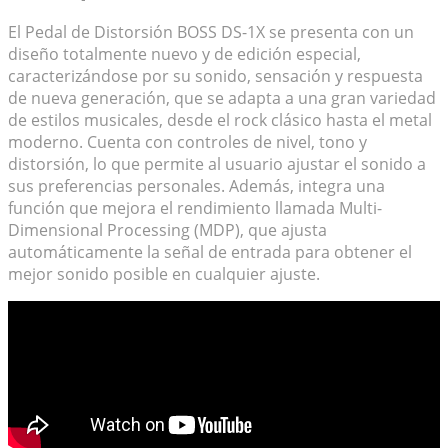
El Pedal de Distorsión BOSS DS-1X se presenta con un
diseño totalmente nuevo y de edición especial,
caracterizándose por su sonido, sensación y respuesta
de nueva generación, que se adapta a una gran variedad
de estilos musicales, desde el rock clásico hasta el metal
moderno. Cuenta con controles de nivel, tono y
distorsión, lo que permite al usuario ajustar el sonido a
sus preferencias personales. Además, integra una
función que mejora el rendimiento llamada Multi-
Dimensional Processing (MDP), que ajusta
automáticamente la señal de entrada para obtener el
mejor sonido posible en cualquier ajuste.