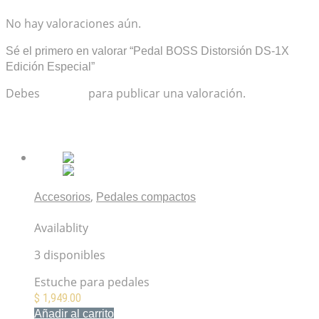
No hay valoraciones aún.
Sé el primero en valorar “Pedal BOSS Distorsión DS-1X
Edición Especial”
Debes
acceder
para publicar una valoración.
Productos relacionados
,
Accesorios
Pedales compactos
BOSS BCB-30X Pedalboard
Availablity
3 disponibles
Estuche para pedales
$
1,949.00
Añadir al carrito