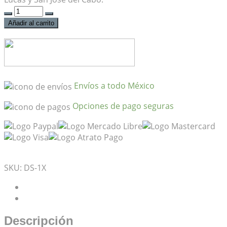
Pedal
BOSS
Añadir al carrito
Distorsión
DS-
1X
Edición
Especial
Envíos a todo México
cantidad
Opciones de pago seguras
Mis Favoritos
SKU:
DS-1X
Descripción
Valoraciones (0)
Descripción