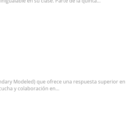
nigualable en su clase. Parte de la quinta…
undary Modeled) que ofrece una respuesta superior en
scucha y colaboración en…