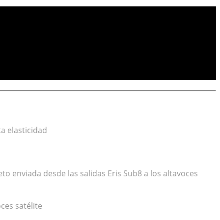
a elasticidad
eto enviada desde las salidas Eris Sub8 a los altavoces
ces satélite