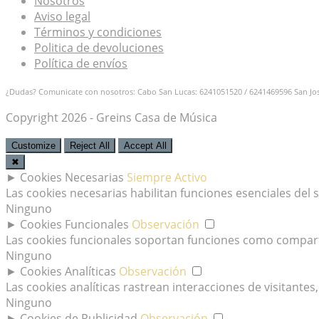
Nosotros
Aviso legal
Términos y condiciones
Politica de devoluciones
Política de envíos
¿Dudas? Comunicate con nosotros: Cabo San Lucas: 6241051520 / 6241469596
San Jo
Copyright 2026 - Greins Casa de Música
Customize
Reject All
Accept All
✖
►
Cookies Necesarias
Siempre Activo
Las cookies necesarias habilitan funciones esenciales del
Ninguno
►
Cookies Funcionales
Observación
Las cookies funcionales soportan funciones como comparti
Ninguno
►
Cookies Analíticas
Observación
Las cookies analíticas rastrean interacciones de visitant
Ninguno
►
Cookies de Publicidad
Observación