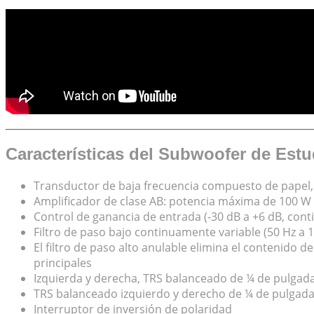
Características del Subwoofer de Estu
Transductor de baja frecuencia compuesto de papel, 
Amplificador de clase AB: potencia máxima de 100 W
Control de ganancia de entrada (-30 dB a +6 dB, con
Filtro de paso bajo continuamente variable (50 Hz a 
El filtro de paso alto anulable elimina el contenido 
principales
Izquierda y derecha, TRS balanceado de ¼ de pulgad
TRS balanceado izquierdo y derecho de ¼ de pulgada 
Interruptor de inversión de polaridad