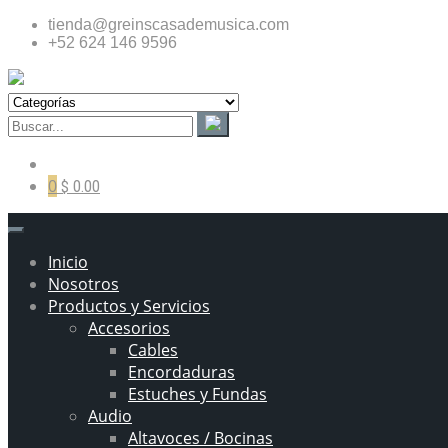
tienda@greinscasademusica.com
+52 624 146 9596
0
$ 0.00
Inicio
Nosotros
Productos y Servicios
Accesorios
Cables
Encordaduras
Estuches y Fundas
Audio
Altavoces / Bocinas