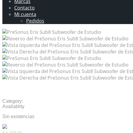
Marcas
Contacto
Mi cuenta
Pedidos
PreSonus Eris Sub8 Subwoofer de Estudio
Category:
Monitores de Estudio
Availablity
Sin existencias