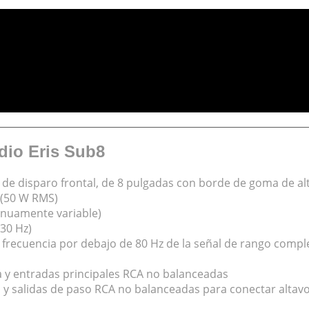
dio Eris Sub8
de disparo frontal, de 8 pulgadas con borde de goma de alt
 (50 W RMS)
tinuamente variable)
130 Hz)
de frecuencia por debajo de 80 Hz de la señal de rango compl
a y entradas principales RCA no balanceadas
y salidas de paso RCA no balanceadas para conectar altavo