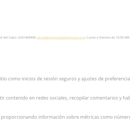
sé del Cabo: 6241469440
tienda@greinscasademusica.com
Lunes a Viernes de 10:00 AM
 sitio como inicios de sesión seguros y ajustes de preferen
r contenido en redes sociales, recopilar comentarios y hab
es, proporcionando información sobre métricas como número d