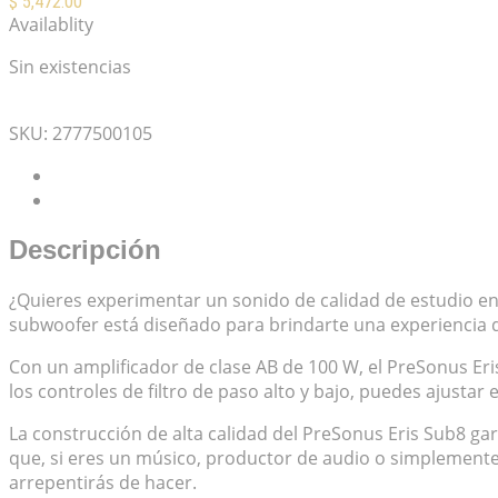
$
5,472.00
Availablity
Sin existencias
Mis Favoritos
SKU:
2777500105
Descripción
Valoraciones (0)
Descripción
¿Quieres experimentar un sonido de calidad de estudio en
subwoofer está diseñado para brindarte una experiencia d
Con un amplificador de clase AB de 100 W, el PreSonus Eri
los controles de filtro de paso alto y bajo, puedes ajustar
La construcción de alta calidad del PreSonus Eris Sub8 gar
que, si eres un músico, productor de audio o simplemente 
arrepentirás de hacer.