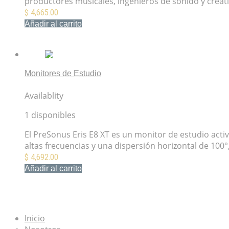
productores musicales, ingenieros de sonido y creati
$
4,665.00
Añadir al carrito
Mis Favoritos
Monitores de Estudio
PreSonus Eris E8 XT Monitor de Estudio Activo
Availablity
1 disponibles
El PreSonus Eris E8 XT es un monitor de estudio act
altas frecuencias y una dispersión horizontal de 10
$
4,692.00
Añadir al carrito
Mis Favoritos
Inicio