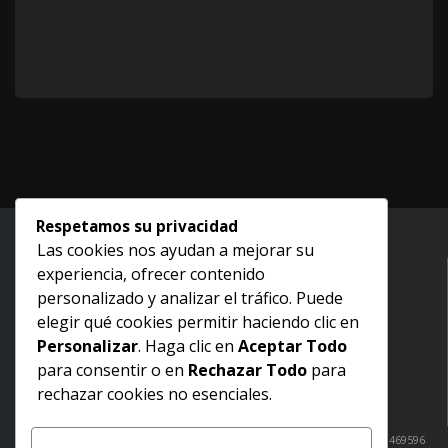
Respetamos su privacidad
Las cookies nos ayudan a mejorar su
experiencia, ofrecer contenido
Inicio
personalizado y analizar el tráfico. Puede
Nosotros
elegir qué cookies permitir haciendo clic en
Aviso legal
Personalizar
. Haga clic en
Aceptar Todo
Términos y condiciones
para consentir o en
Rechazar Todo
para
Politica de devoluciones
rechazar cookies no esenciales.
Política de envíos
¿Dudas? Comunicate con nosotros: Cabo San Lucas: 6241051520 / 6241469596