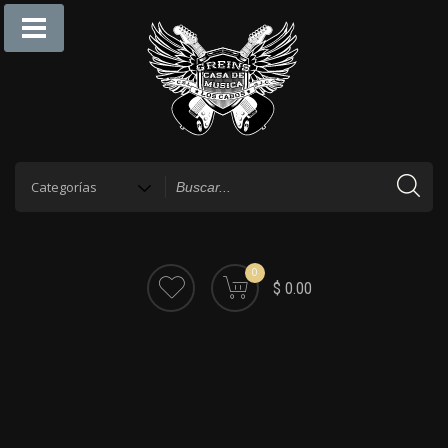
0
$ 0.00