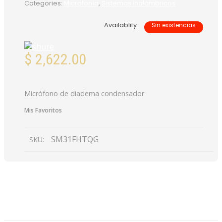
Categories:
Microfonía
,
Sistemas inalámbricos
Availablity
Sin existencias
$
2,622.00
Micrófono de diadema condensador
Mis Favoritos
SM31FHTQG
SKU:
DESCRIPCIÓN
VALORACIONES (0)