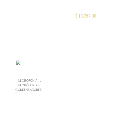
condensador
capsula cardioide
$
13,767.00
AÑADIR AL CARRITO
Mis Favoritos
,
MICROFONÍA
MICRÓFONOS
CONDENSADORES
Shure MV51
Micrófono
Condensador