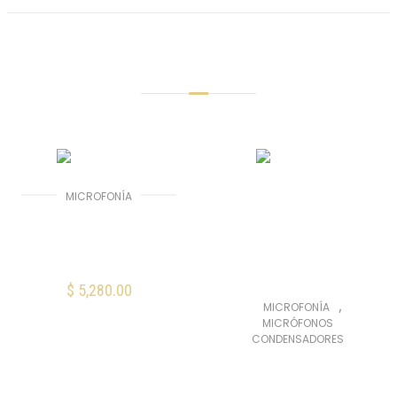
Productos Relacionados
MICROFONÍA
BETA 52A
Micrófono de
bombo
$
5,280.00
AÑADIR AL CARRITO
,
MICROFONÍA
MICRÓFONOS
CONDENSADORES
Mis Favoritos
Shure BETA 181/C
Micrófono