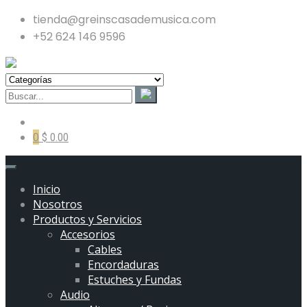
tienda@greinscasademusica.com
+52 624 146 9596
0
$ 0.00
Inicio
Nosotros
Productos y Servicios
Accesorios
Cables
Encordaduras
Estuches y Fundas
Audio