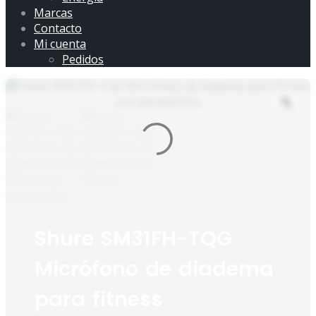
Marcas
Contacto
Mi cuenta
Pedidos
Shure SM31FH-TQG
Micrófono de diadema
para fitness