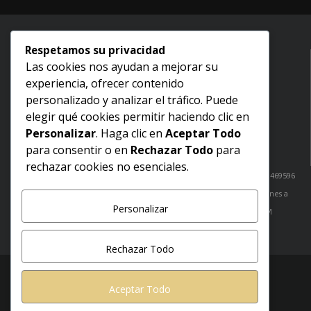
Respetamos su privacidad
Las cookies nos ayudan a mejorar su
Inicio
experiencia, ofrecer contenido
Nosotros
personalizado y analizar el tráfico. Puede
Aviso legal
elegir qué cookies permitir haciendo clic en
Términos y condiciones
Personalizar
. Haga clic en
Aceptar Todo
Politica de devoluciones
para consentir o en
Rechazar Todo
para
Política de envíos
rechazar cookies no esenciales.
¿Dudas? Comunicate con nosotros: Cabo San Lucas: 6241051520 / 6241469596
San José del Cabo: 6241469440
tienda@greinscasademusica.com
Lunes a
Personalizar
Viernes de 10:00 AM a 20:00 PM
Sábados de 10:00 AM a 18:00 PM
Rechazar Todo
Copyright 2026 - Greins Casa de Música
Aceptar Todo