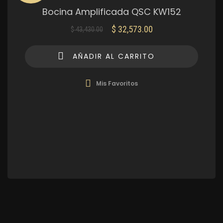
Bocina Amplificada QSC KW152
$
32,573.00
$
43,430.00
El
El
precio
precio
original
actual
AÑADIR AL CARRITO
era:
es:
$ 43,430.00.
$ 32,573.00.
Mis Favoritos