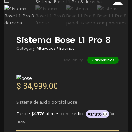
Sistema Bose L1 Pro 8
Category:
Altavoces / Bocinas
Availablity
2 disponibles
$
34,999.00
Sistema de audio portátil Bose
Desde
$4576
al mes con crédito
Ver
más