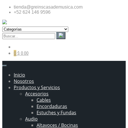
tienda@greinscasademusica.com
+52 624 146 9596
0
$ 0.00
Inicio
Nosotros
Productos y Servicios
Accesorios
Cables
Encordaduras
Estuches y Fundas
Audio
Altavoces / Bocinas