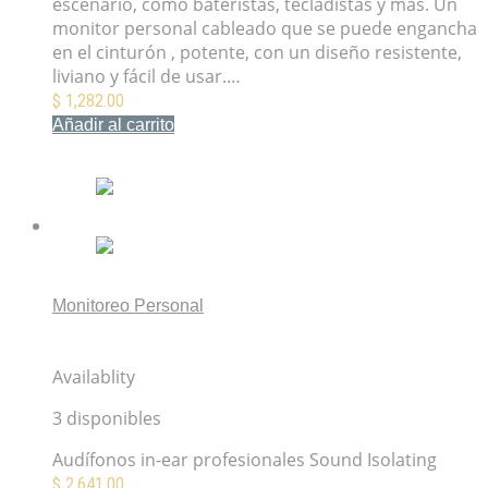
escenario, como bateristas, tecladistas y más. Un
monitor personal cableado que se puede engancha
en el cinturón , potente, con un diseño resistente,
liviano y fácil de usar.…
$
1,282.00
Añadir al carrito
Mis Favoritos
Monitoreo Personal
Shure SE215 PRO Audífonos in-ear profesionales
Sound Isolating
Availablity
3 disponibles
Audífonos in-ear profesionales Sound Isolating
$
2,641.00