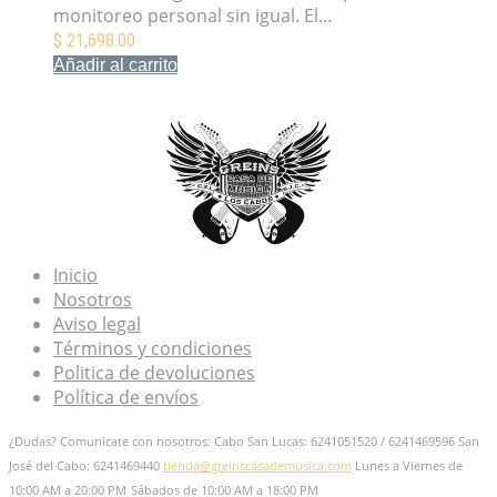
monitoreo personal sin igual. El…
$
21,698.00
Añadir al carrito
Mis Favoritos
Inicio
Nosotros
Aviso legal
Términos y condiciones
Politica de devoluciones
Política de envíos
¿Dudas? Comunicate con nosotros: Cabo San Lucas: 6241051520 / 6241469596
San
José del Cabo: 6241469440
tienda@greinscasademusica.com
Lunes a Viernes de
10:00 AM a 20:00 PM
Sábados de 10:00 AM a 18:00 PM