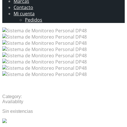
Marcas
Contacto
Mi cuenta
Pedidos
Sistema de Monitoreo Personal DP48
Category:
Monitoreo Personal
Availablity
Sin existencias