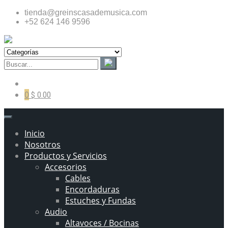
tienda@greinscasademusica.com
+52 624 146 9596
0
$ 0.00
Inicio
Nosotros
Productos y Servicios
Accesorios
Cables
Encordaduras
Estuches y Fundas
Audio
Altavoces / Bocinas