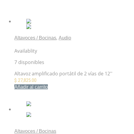
Productos relacionados
,
Altavoces / Bocinas
Audio
QSC K12.2 Altavoz amplificado
Availablity
7 disponibles
Altavoz amplificado portátil de 2 vías de 12''
$
27,825.00
Añadir al carrito
Mis Favoritos
Altavoces / Bocinas