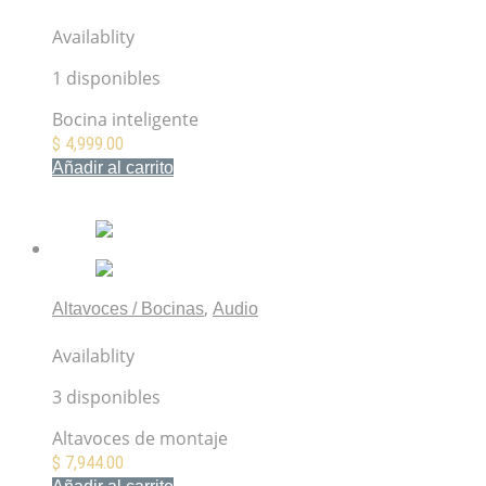
Sonos One Gen 2 Black Bocina inteligente
Availablity
1 disponibles
Bocina inteligente
$
4,999.00
Añadir al carrito
Mis Favoritos
,
Altavoces / Bocinas
Audio
Yamaha VXS3FW Altavoces de montaje
Availablity
3 disponibles
Altavoces de montaje
$
7,944.00