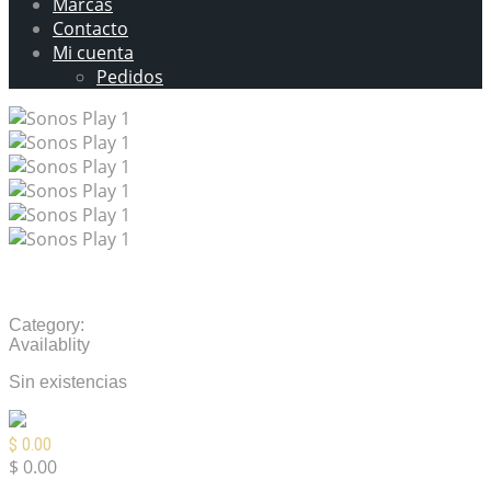
Marcas
Contacto
Mi cuenta
Pedidos
Bocina Sonos Play 1
Category:
Altavoces / Bocinas
Availablity
Sin existencias
$
0.00
$
0.00