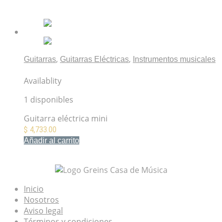
Mis Favoritos
,
,
Guitarras
Guitarras Eléctricas
Instrumentos musicales
Squier Mini Stratocaster Black
Availablity
1 disponibles
Guitarra eléctrica mini
$
4,733.00
Añadir al carrito
Mis Favoritos
Inicio
Nosotros
Aviso legal
Términos y condiciones