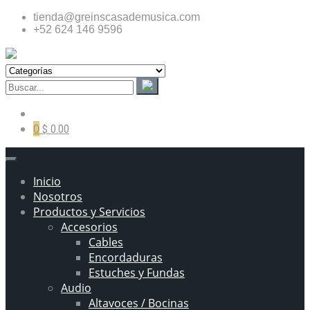
tienda@greinscasademusica.com
+52 624 146 9596
0
$ 0.00
Inicio
Nosotros
Productos y Servicios
Accesorios
Cables
Encordaduras
Estuches y Fundas
Audio
Altavoces / Bocinas