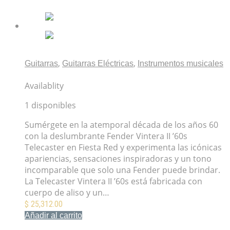
,
,
Guitarras
Guitarras Eléctricas
Instrumentos musicales
Fender Vintera II 60s Telecaster Fiesta Red
Availablity
1 disponibles
Sumérgete en la atemporal década de los años 60
con la deslumbrante Fender Vintera II ’60s
Telecaster en Fiesta Red y experimenta las icónicas
apariencias, sensaciones inspiradoras y un tono
incomparable que solo una Fender puede brindar.
La Telecaster Vintera II ’60s está fabricada con
cuerpo de aliso y un…
$
25,312.00
Añadir al carrito
Mis Favoritos