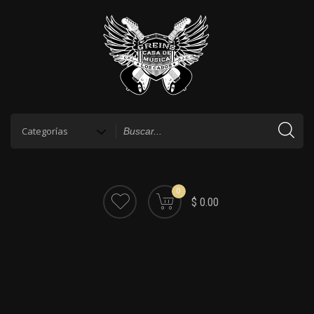
0
$ 0.00