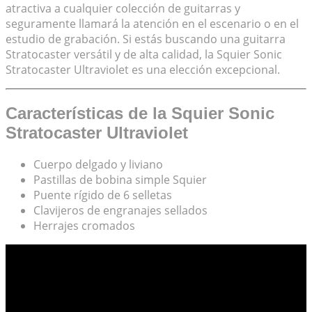
atractiva a cualquier colección de guitarras y
seguramente llamará la atención en el escenario o en el
estudio de grabación. Si estás buscando una guitarra
Stratocaster versátil y de alta calidad, la Squier Sonic
Stratocaster Ultraviolet es una elección excepcional.
Características de la Squier Sonic
Stratocaster Ultraviolet
Cuerpo delgado y liviano
Pastillas de bobina simple Squier
Puente rígido de 6 selletas
Clavijeros de engranajes sellados
Herrajes cromados