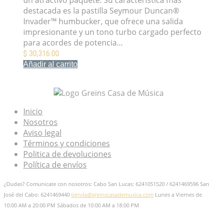
destacada es la pastilla Seymour Duncan®
Invader™ humbucker, que ofrece una salida
impresionante y un tono turbo cargado perfecto
para acordes de potencia…
$
30,316.00
Añadir al carrito
Mis Favoritos
Inicio
Nosotros
Aviso legal
Términos y condiciones
Politica de devoluciones
Política de envíos
¿Dudas? Comunicate con nosotros: Cabo San Lucas: 6241051520 / 6241469596
San
José del Cabo: 6241469440
tienda@greinscasademusica.com
Lunes a Viernes de
10:00 AM a 20:00 PM
Sábados de 10:00 AM a 18:00 PM