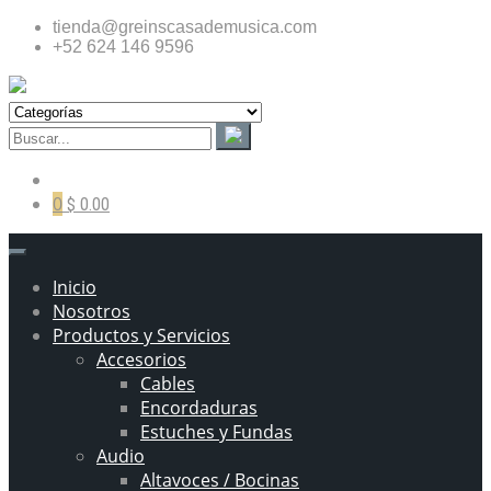
tienda@greinscasademusica.com
+52 624 146 9596
0
$ 0.00
Inicio
Nosotros
Productos y Servicios
Accesorios
Cables
Encordaduras
Estuches y Fundas
Audio
Altavoces / Bocinas