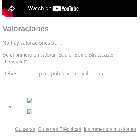
Valoraciones
No hay valoraciones aún.
Sé el primero en valorar “Squier Sonic Stratocaster
Ultraviolet”
Debes
acceder
para publicar una valoración.
Productos relacionados
,
,
Guitarras
Guitarras Eléctricas
Instrumentos musicales
Fender Tom DeLonge Stratocaster Daphne Blue