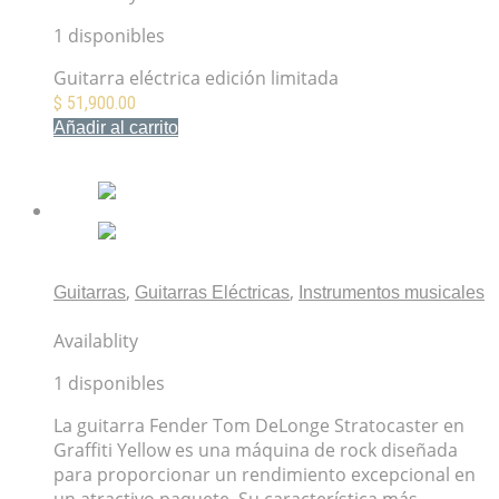
1 disponibles
Guitarra eléctrica edición limitada
$
51,900.00
Añadir al carrito
Mis Favoritos
,
,
Guitarras
Guitarras Eléctricas
Instrumentos musicales
Fender Tom DeLonge Stratocaster Graffiti Yellow
Availablity
1 disponibles
La guitarra Fender Tom DeLonge Stratocaster en
Graffiti Yellow es una máquina de rock diseñada
para proporcionar un rendimiento excepcional en
un atractivo paquete. Su característica más