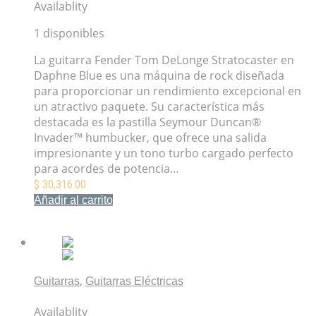
Availablity
1 disponibles
La guitarra Fender Tom DeLonge Stratocaster en
Daphne Blue es una máquina de rock diseñada
para proporcionar un rendimiento excepcional en
un atractivo paquete. Su característica más
destacada es la pastilla Seymour Duncan®
Invader™ humbucker, que ofrece una salida
impresionante y un tono turbo cargado perfecto
para acordes de potencia…
$
30,316.00
Añadir al carrito
Mis Favoritos
,
Guitarras
Guitarras Eléctricas
Rarities Red Mahogany Top Telecaster
Availablity