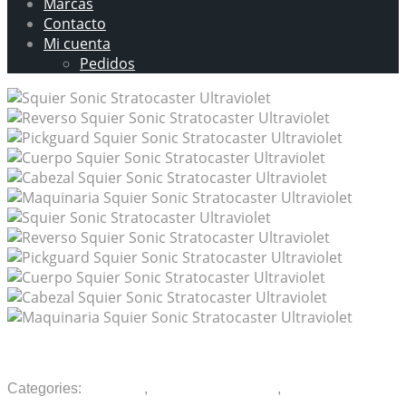
Marcas
Contacto
Mi cuenta
Pedidos
Squier Sonic Stratocaster Ultraviolet
Categories:
Guitarras
,
Guitarras Eléctricas
,
Instrumentos
musicales